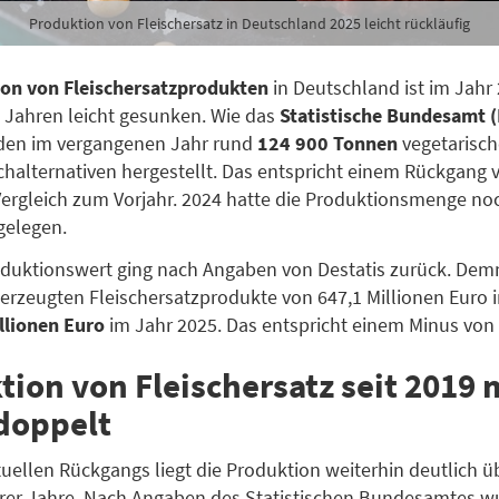
Produktion von Fleischersatz in Deutschland 2025 leicht rückläufig
on von Fleischersatzprodukten
in Deutschland ist im Jahr
t Jahren leicht gesunken. Wie das
Statistische Bundesamt (
rden im vergangenen Jahr rund
124 900 Tonnen
vegetarisc
chalternativen hergestellt. Das entspricht einem Rückgang
ergleich zum Vorjahr. 2024 hatte die Produktionsmenge noc
gelegen.
oduktionswert ging nach Angaben von Destatis zurück. Dem
 erzeugten Fleischersatzprodukte von 647,1 Millionen Euro 
llionen Euro
im Jahr 2025. Das entspricht einem Minus von
tion von Fleischersatz seit 2019
rdoppelt
tuellen Rückgangs liegt die Produktion weiterhin deutlich 
erer Jahre. Nach Angaben des Statistischen Bundesamtes w