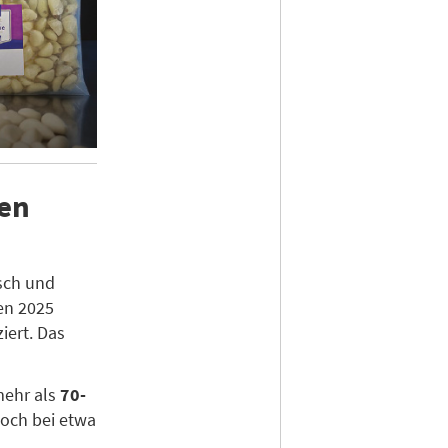
den
isch und
en 2025
iert. Das
mehr als
70-
noch bei etwa