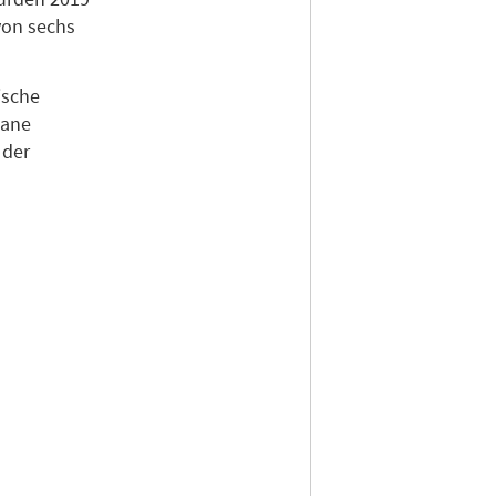
von sechs
ische
gane
 der