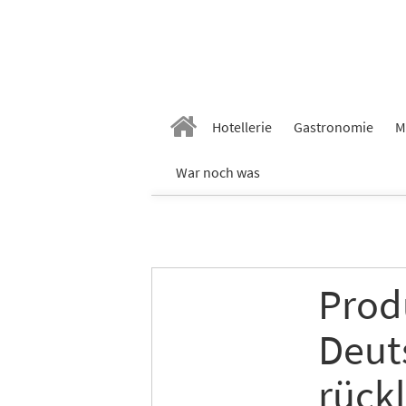
Vornam
Hotellerie
Gastronomie
M
Nachn
War noch was
E-Mail
*
Produ
Branch
Deut
rückl
Ich möc