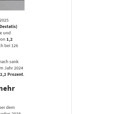
 2025
Destatis)
he und
 von
1,2
h bei 126
nach sank
im Jahr 2024
2,2 Prozent
.
 mehr
über dem
urden 2019