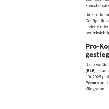
Fleischersat
Die Produkti
Geflügelflei
erzielte ode
berücksichti
Pro-Ko
gestie
Nach vorläu
(BLE)
ist auc
Für 2025 gib
Person
an. 2
Kilogramm.