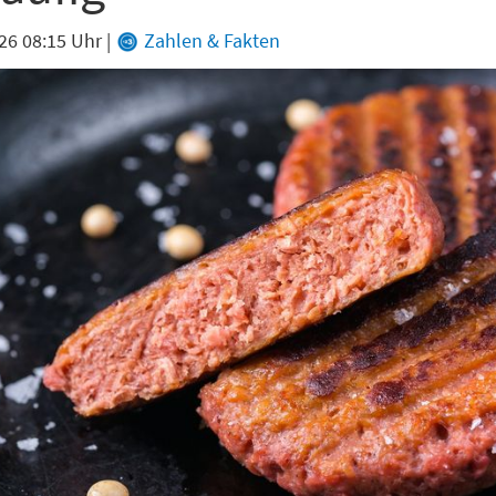
karte-Newsletter (gegen 8.30 Uhr)
26 08:15 Uhr
|
Zahlen & Fakten
abe die
Datenschutzerklärung
zur Kenntnis genommen.
lden
Danke, heute nicht