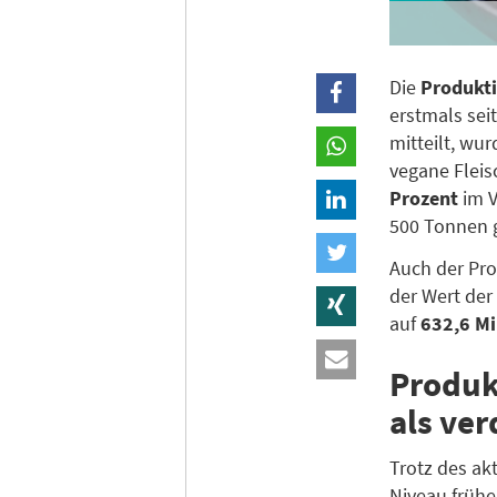
Die
Produkti
erstmals sei
mitteilt, wu
vegane Fleis
Prozent
im V
500 Tonnen 
Auch der Pr
der Wert der
auf
632,6 Mi
Produk
als ve
Trotz des ak
Niveau früh