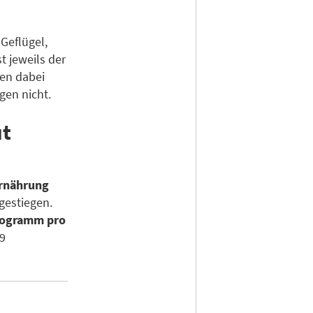
 Geflügel,
t jeweils der
den dabei
gen nicht.
ut
Ernährung
gestiegen.
logramm pro
,9