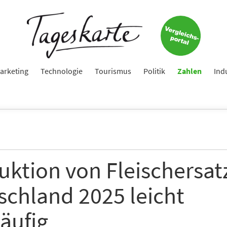
Keine Nachricht mehr verpassen!
Jetzt zum Tageskarte-Newsletter anmelden.
e
arketing
Technologie
Tourismus
Politik
Zahlen
Ind
ame
ktion von Fleischersatz
e
schland 2025 leicht
äufig
hte folgende Newsletter erhalten