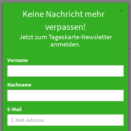
×
Keine Nachricht mehr
verpassen!
Jetzt zum Tageskarte-Newsletter
Togg
anmelden.
navi
Vorname
Nachname
Teilzeit in Deutschland auf
Rekordhoch
E-Mail
*
27. Mai 2026 11:37 Uhr
|
Zahlen & Fakten