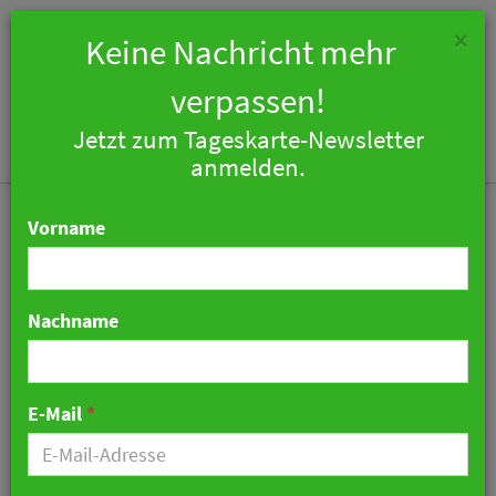
×
Keine Nachricht mehr
verpassen!
Jetzt zum Tageskarte-Newsletter
Togg
anmelden.
navi
Vorname
Nachname
Wenige Unternehmen
planen Abkehr vom
E-Mail
*
Homeoffice
13. August 2025 10:53 Uhr
|
Zahlen & Fakten