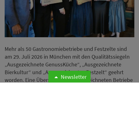
Mehr als 50 Gastronomiebetriebe und Festzelte sind
am 29. Juli 2026 in München mit den Qualitätssiegeln
„Ausgezeichnete GenussKüche“, „Ausgezeichnete
Bierkultur“ und „Ausgezeichnetes Festzelt“ geehrt
Newsletter
worden. Eine Übersicht aller ausgezeichneten Betriebe
finden Sie am Ende des Artikels.
Weiterlesen
Tchibo testet neues Kaffeebar-
Konzept in Hamburg