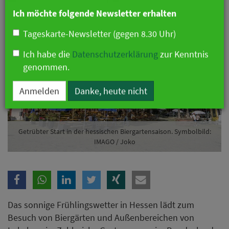
Branche
Ich möchte folgende Newsletter erhalten
Tageskarte-Newsletter (gegen 8.30 Uhr)
Ich habe die
Datenschutzerklärung
zur Kenntnis
genommen.
Anmelden
Danke, heute nicht
Getrübter Start in der hessischen Biergartensaison. Symbolbild:
IMAGO / Joko
Das sonnige Frühlingswetter in Hessen lädt zum
Besuch von Biergärten und Außenbereichen von