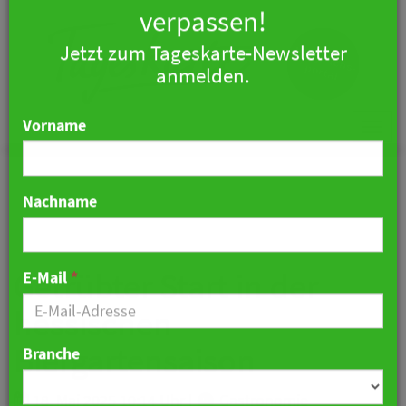
×
Keine Nachricht mehr
verpassen!
Jetzt zum Tageskarte-Newsletter
Togg
anmelden.
navi
Vorname
Nachname
Getrübter Start in der
hessischen
E-Mail
*
Biergartensaison
18. Mai 2025 10:14 Uhr
|
Gastronomie