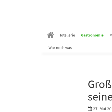
Hotellerie
Gastronomie
M
Vornam
War noch was
Nachn
Großb
E-Mail
*
sein
Branch
27. Mai 20