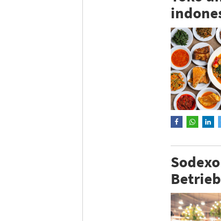
indone
Sodexo
Betrie