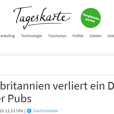
Keine Nachricht mehr verpassen!
Jetzt zum Tageskarte-Newsletter anmelden.
arketing
Technologie
Tourismus
Politik
Zahlen
Ind
e
ame
ritannien verliert ein D
er Pubs
e
25 11:13 Uhr
|
Gastronomie