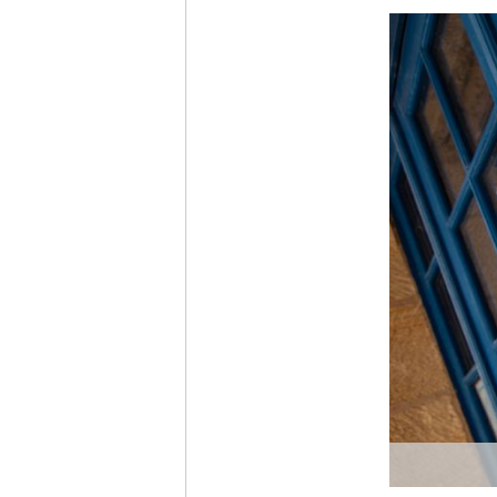
Ich möc
Tages
Ich h
Anme