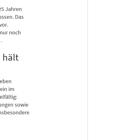
 25 Jahren
ossen. Das
vor.
 nur noch
.
 hält
geben
lein im
lfältig:
rungen sowie
insbesondere