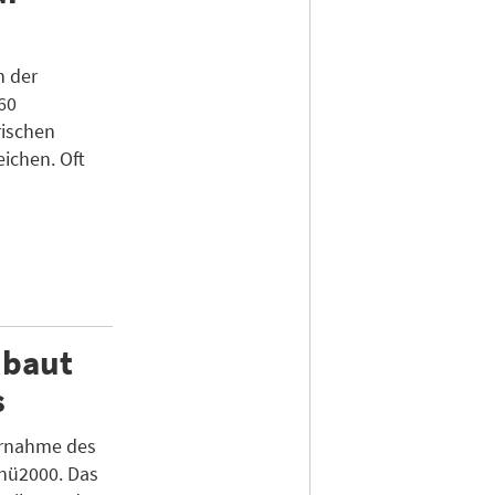
n der
60
rischen
eichen. Oft
 baut
s
ernahme des
nü2000. Das