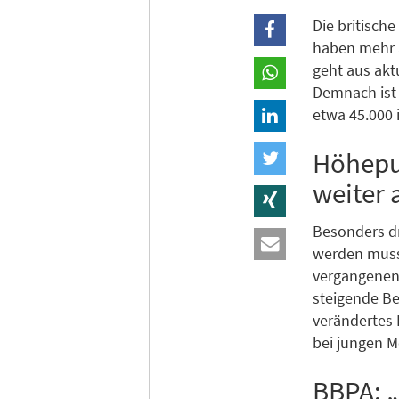
Die britische
haben mehr a
geht aus akt
Demnach ist 
etwa 45.000 
Höhepun
weiter 
Besonders dr
werden musst
vergangenen 
steigende Be
verändertes
bei jungen 
BBPA: „