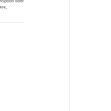
erspoon oder
ere,