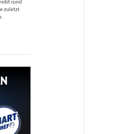
reibt rund
e zuletzt
o.