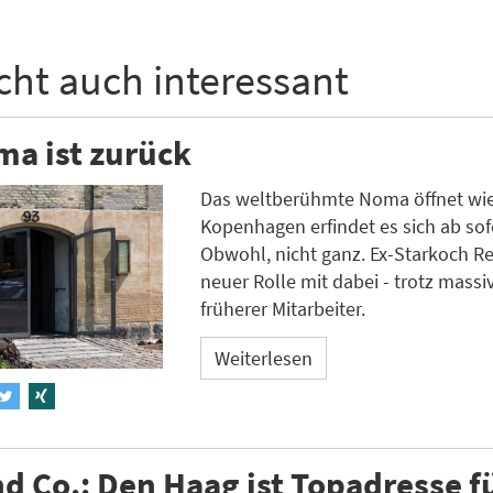
icht auch interessant
a ist zurück
Das weltberühmte Noma öffnet wie
Kopenhagen erfindet es sich ab sof
Obwohl, nicht ganz. Ex-Starkoch Red
neuer Rolle mit dabei - trotz massi
früherer Mitarbeiter.
Weiterlesen
d Co.: Den Haag ist Topadresse f