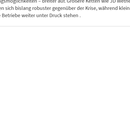
smöglichkeiten – breiter auf. Größere Ketten wie JD Weth
en sich bislang robuster gegenüber der Krise, während klein
Betriebe weiter unter Druck stehen .