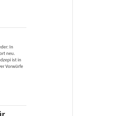
der: In
ort neu.
zepi ist in
ver Vorwürfe
ür