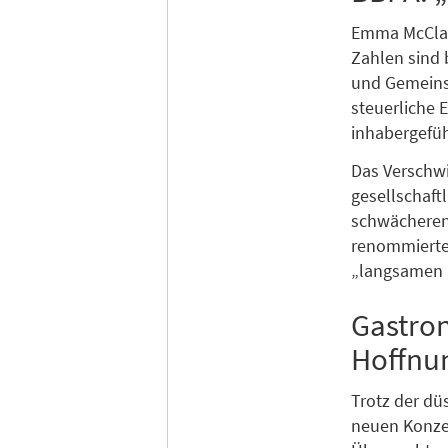
Emma McClark
Zahlen sind 
und Gemeinsc
steuerliche 
inhabergefüh
Das Verschwi
gesellschaft
schwächeren S
renommierte 
„langsamen S
Gastro
Hoffnu
Trotz der düs
neuen Konze