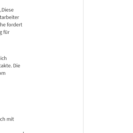
 „Diese
tarbeiter
he fordert
g für
ich
takte. Die
vom
ich mit