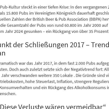
 Pub-Kultur steckt in einer tiefen Krise: In den vergangenen
ls 15.800 Pubs im Vereinigten Königreich dauerhaft geschl
uellen Zahlen der British Beer & Pub Association (BBPA) her
die Gesamtzahl der Pubs von rund 60.800 im Jahr 2000 auf
im Jahr 2024 gesunken – ein Rückgang von über 35 Prozent 
kt der Schließungen 2017 – Trend
an
amatisch war das Jahr 2017, in dem fast 2.000 Pubs aufge
en. Doch auch zuletzt setzte sich der Negativtrend fort: Al
Jahr verschwanden weitere 350 Lokale . Die Gründe sind vie
triebskosten, hohe Steuerlast, Inflation, strengere Regulie
 Konsumverhalten und ein Rückgang des Alkoholkonsums 
Menschen.
Diese Verluste wären vermeidbar“