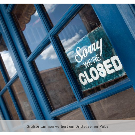
hte folgende Newsletter erhalten
karte-Newsletter (gegen 8.30 Uhr)
abe die
Datenschutzerklärung
zur Kenntnis genommen.
lden
Danke, heute nicht
Großbritannien verliert ein Drittel seiner Pubs