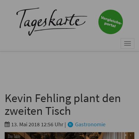
×
Keine Nachricht mehr
verpassen!
Jetzt zum Tageskarte-Newsletter
Togg
anmelden.
navi
Vorname
Nachname
Kevin Fehling plant den
zweiten Tisch
E-Mail
*
13. Mai 2018 12:56 Uhr
|
Gastronomie