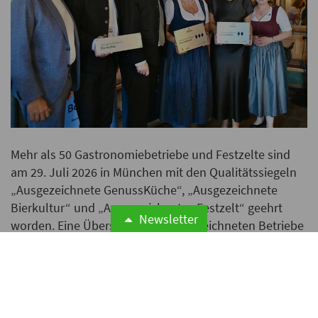
Mehr als 50 Gastronomiebetriebe und Festzelte sind
am 29. Juli 2026 in München mit den Qualitätssiegeln
„Ausgezeichnete GenussKüche“, „Ausgezeichnete
Bierkultur“ und „Ausgezeichnetes Festzelt“ geehrt
Newsletter
worden. Eine Übersicht aller ausgezeichneten Betriebe
finden Sie am Ende des Artikels.
Weiterlesen