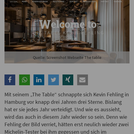
Branche
Ich möchte folgende Newsletter erhalten
Tageskarte-Newsletter (gegen 8.30 Uhr)
Ich habe die
Datenschutzerklärung
zur Kenntnis
Quelle: Screenshot Webseite The table
genommen.
Anmelden
Danke, heute nicht
Mit seinem „The Table“ schnappte sich Kevin Fehling in
Hamburg vor knapp drei Jahren drei Sterne. Bislang
hat er sie jedes Jahr verteidigt. Und wie es aussieht,
wird das auch in diesem Jahr wieder so sein. Denn wie
Fehling der Bild verriet, hätten erst neulich wieder zwei
Michelin-Tester bei ihm gegessen und sich im