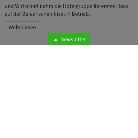
und Wirtschaft nahm die Hotelgruppe ihr erstes Haus
auf der Balearischen Insel in Betrieb.
Weiterlesen
Newsletter
Microsoft meldet weltweite
Cyberangriffe auf
Hotelnetzwerke