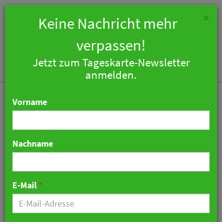
×
Keine Nachricht mehr
verpassen!
Jetzt zum Tageskarte-Newsletter
Togg
anmelden.
navi
Vorname
Nachname
Accommodation
Barometer 2025 –
E-Mail
*
Verhaltene Entwicklung
der Hotellerie in