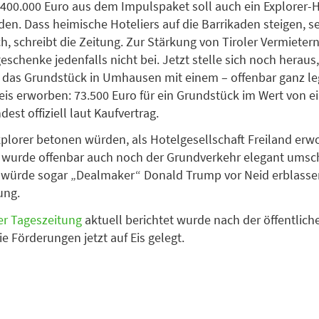
 400.000 Euro aus dem Impulspaket soll auch ein Explorer-H
en. Dass heimische Hoteliers auf die Barrikaden steigen, se
h, schreibt die Zeitung. Zur Stärkung von Tiroler Vermieter
schenke jedenfalls nicht bei. Jetzt stelle sich noch heraus,
das Grundstück in Umhausen mit einem – offenbar ganz leg
is erworben: 73.500 Euro für ein Grundstück im Wert von ei
est offiziell laut Kaufvertrag.
lorer betonen würden, als Hotelgesellschaft Freiland erw
wurde offenbar auch noch der Grundverkehr elegant umschi
 würde sogar „Dealmaker“ Donald Trump vor Neid erblasse
ung.
er Tageszeitung
aktuell berichtet wurde nach der öffentlich
ie Förderungen jetzt auf Eis gelegt.