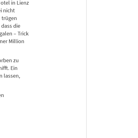
otel in Lienz
i nicht
n trügen
 dass die
alen – Trick
ner Million
orben zu
fft. Ein
n lassen,
en