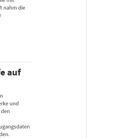
ft nahm die
r
e auf
en
erke und
n den
Zugangsdaten
den.