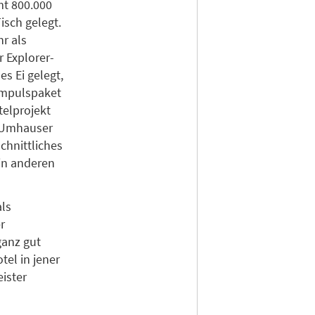
mt 800.000
isch gelegt.
r als
 Explorer-
s Ei gelegt,
 Impulspaket
telprojekt
s Umhauser
chnittliches
 in anderen
ls
r
ganz gut
el in jener
ister