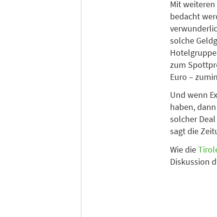
Mit weiteren
bedacht werd
verwunderlic
solche Geldge
Hotelgruppe 
zum Spottpre
Euro – zumind
Und wenn Exp
haben, dann 
solcher Deal
sagt die Zeit
Wie die
Tirol
Diskussion d