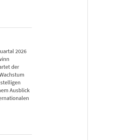
uartal 2026
winn
artet der
n Wachstum
stelligen
inem Ausblick
ernationalen