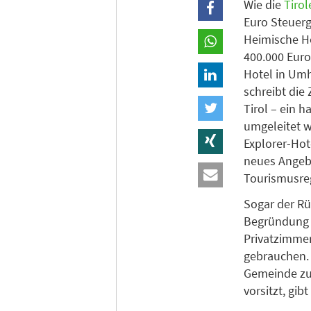
Wie die
Tirol
Euro Steuerg
Heimische Ho
400.000 Euro
Hotel in Umh
schreibt die
Tirol – ein h
umgeleitet w
Explorer-Hot
neues Angebo
Tourismusreg
Sogar der R
Begründung 
Privatzimmer
gebrauchen.
Gemeinde zu
vorsitzt, gi