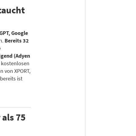
taucht
GPT, Google
n.
Bereits 32
e
igend (Adyen
 kostenlosen
en von XPORT,
bereits ist
als 75