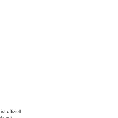
t offiziell
ie mit