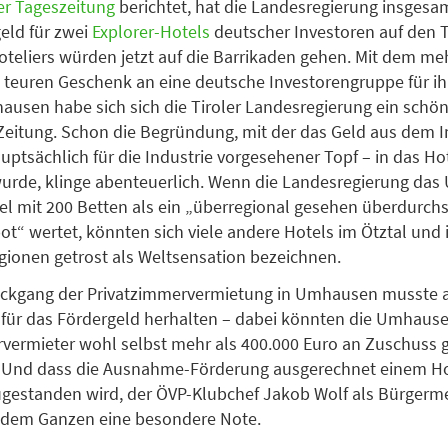
er Tageszeitung
berichtet, hat die Landesregierung insgesa
eld für zwei
Explorer-Hotels
deutscher Investoren auf den T
teliers würden jetzt auf die Barrikaden gehen. Mit dem meh
 teuren Geschenk an eine deutsche Investorengruppe für ihr
ausen habe sich sich die Tiroler Landesregierung ein schöne
 Zeitung. Schon die Begründung, mit der das Geld aus dem
auptsächlich für die Industrie vorgesehener Topf – in das Ho
urde, klinge abenteuerlich. Wenn die Landesregierung da
el mit 200 Betten als ein „überregional gesehen überdurchs
t“ wertet, könnten sich viele andere Hotels im Ötztal und
ionen getrost als Weltsensation bezeichnen.
ückgang der Privatzimmervermietung in Umhausen musste a
für das Fördergeld herhalten – dabei könnten die Umhause
vermieter wohl selbst mehr als 400.000 Euro an Zuschuss 
 Und dass die Ausnahme-Förderung ausgerechnet einem Hot
gestanden wird, der ÖVP-Klubchef Jakob Wolf als Bürgerme
bt dem Ganzen eine besondere Note.