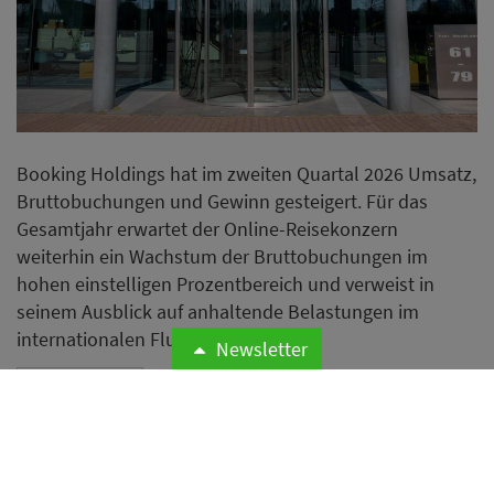
Booking Holdings hat im zweiten Quartal 2026 Umsatz,
Bruttobuchungen und Gewinn gesteigert. Für das
Gesamtjahr erwartet der Online-Reisekonzern
weiterhin ein Wachstum der Bruttobuchungen im
hohen einstelligen Prozentbereich und verweist in
seinem Ausblick auf anhaltende Belastungen im
internationalen Flugverkehr.
Newsletter
Weiterlesen
Airbnb erweitert Hotelangebot