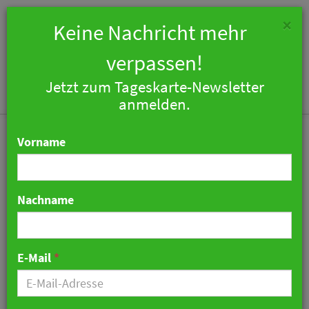
×
Keine Nachricht mehr
verpassen!
Jetzt zum Tageskarte-Newsletter
Togg
anmelden.
navi
Vorname
Nachname
Auch in Deutschland -
Falkensteiner weiter auf
E-Mail
*
Wachstumskurs
23. Mai 2025 08:24 Uhr
|
Hotellerie