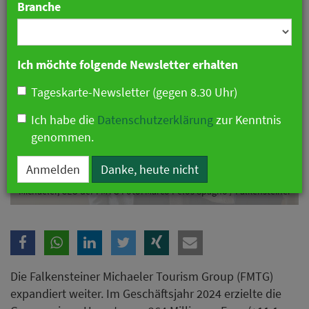
Branche
Ich möchte folgende Newsletter erhalten
Tageskarte-Newsletter (gegen 8.30 Uhr)
Ich habe die
Datenschutzerklärung
zur Kenntnis
genommen.
Anmelden
Danke, heute nicht
v.l. Erich Falkensteiner, Vorsitzender des Aufsichtsrats und Otmar
Michaeler, CEO der FMTG Foto: Marco Pelos Spagno / Falkensteiner
Die Falkensteiner Michaeler Tourism Group (FMTG)
expandiert weiter. Im Geschäftsjahr 2024 erzielte die