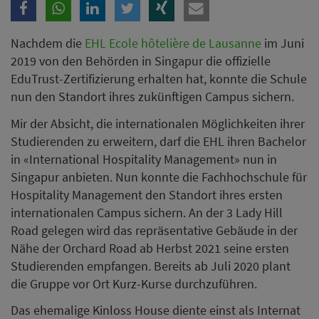
internationalen Campus sichern. An der 3 Lady Hill
Road gelegen wird das repräsentative Gebäude in der
Nähe der Orchard Road ab Herbst 2021 seine ersten
Studierenden empfangen. Bereits ab Juli 2020 plant
die Gruppe vor Ort Kurz-Kurse durchzuführen.
Das ehemalige Kinloss House diente einst als Internat
für Kinder britischer Soldaten und wurde dann
vollständig restauriert. Bislang war das 2400
Quadratmeter grosse, auf einem 1,9 Hektaren
umfassenden Grundstück gelegene Gebäude ein
Trainingszentrum für Führungskräfte eines globalen
Unternehmens. Auf dem Grundstück befinden sich
Klassenzimmer, Besprechungsräume, eine grosse
Mehrzweckhalle und zahlreiche Break-Out-Räume.
Dieser Standort wurde aus mehreren Gründen
ausgewählt: Erstens bietet der Ort das geeignete
Umfeld für ein intensives Campusleben. Zweitens