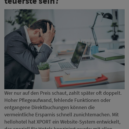
Wer nur auf den Preis schaut, zahlt später oft doppelt.
Hoher Pflegeaufwand, fehlende Funktionen oder
entgangene Direktbuchungen können die
vermeintliche Ersparnis schnell zunichtemachen. Mit
hellohotel hat XPORT ein Website-System entwickelt,
das speziell für Hotels konzipiert wurde: mit allen
wichtigen Funktionen, einfacher Pflege und einem
fairen Preis-Leistungs-Verhältnis. Unser Preisrechner
liefert Ihnen in nur 60 Sekunden eine erste
Orientierung.
Jetzt erste Orientierung erhalten
KI sorgt für mehr Sichtbarkeit
– Nutzer bleiben für Booking
Holdings bislang