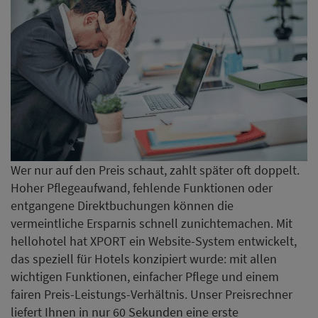
entgangene Direktbuchungen können die
vermeintliche Ersparnis schnell zunichtemachen. Mit
hellohotel hat XPORT ein Website-System entwickelt,
das speziell für Hotels konzipiert wurde: mit allen
wichtigen Funktionen, einfacher Pflege und einem
fairen Preis-Leistungs-Verhältnis. Unser Preisrechner
liefert Ihnen in nur 60 Sekunden eine erste
Orientierung.
Jetzt erste Orientierung erhalten
BWH Hotels mit Umsatzplus
und höherer Auslastung im 1.
Halbjahr