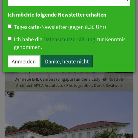
Branche
Ich möchte folgende Newsletter erhalten
Tageskarte-Newsletter (gegen 8.30 Uhr)
Vorheriges
Näch
Ich habe die
Datenschutzerklärung
zur Kenntnis
genommen.
Anmelden
Danke, heute nicht
pus (Singapur) an der 3 Lady Hill Road /©
Der neue EHL Campus (Singapur) an der 3 Lady Hill Road /©
Architects / Photographer: Derek Swalwell
Architect: HYLA Architects / Photographer: Derek Swalwell