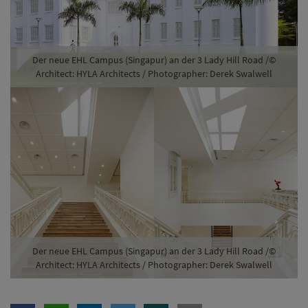
Der neue EHL Campus (Singapur) an der 3 Lady Hill Road /©
Architect: HYLA Architects / Photographer: Derek Swalwell
Nachdem die
EHL Ecole hôtelière de Lausanne
im Juni
2019 von den Behörden in Singapur die offizielle
EduTrust-Zertifizierung erhalten hat, konnte die Schule
nun den Standort ihres zukünftigen Campus sichern.
Mir der Absicht, die internationalen Möglichkeiten ihrer
Studierenden zu erweitern, darf die EHL ihren Bachelor
in «International Hospitality Management» nun in
Singapur anbieten. Nun konnte die Fachhochschule für
Hospitality Management den Standort ihres ersten