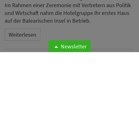
Newsletter
Microsoft warnt vor einer weltweiten
Cyberangriffswelle auf Hotelnetzwerke und
Anmeldeseiten. Die Angreifer leiten den Datenverkehr
von Gästen um, um Schadsoftware zu verbreiten und
Zugangsdaten von Geschäftsreisenden zu entwenden.