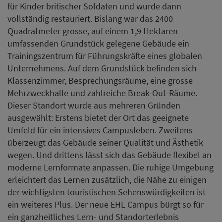
überzeugt das Gebäude seiner Qualität und Ästhetik
wegen. Und drittens lässt sich das Gebäude flexibel an
moderne Lernformate anpassen. Die ruhige Umgebung
erleichtert das Lernen zusätzlich, die Nähe zu einigen
der wichtigsten touristischen Sehenswürdigkeiten ist
ein weiteres Plus. Der neue EHL Campus bürgt so für
ein ganzheitliches Lern- und Standorterlebnis
Singapur.
«Wir freuen uns sehr darauf, mit diesem Schritt unsere
Beziehungen zur lokalen Gemeinschaft auszubauen
und unseren Beitrag an dieses florierende Umfeld zu
leisten. Mit viel Begeisterung und großer Überzeugung
lancieren wir dieses neue Unterfangen. Unser
Engagement für die lokale Wirtschaft beginnt an der 3
Lady Hill Road und erstreckt sich auf das ganze Land.
Wir hoffen, damit unsere bestehenden Beziehungen
zur singapurischen Hospitality-Branche zu stärken»,
erklärt Michel Rochat, CEO der EHL Gruppe.