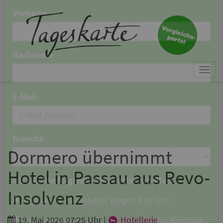
×
Keine Nachricht mehr
verpassen!
Jetzt zum Tageskarte-Newsletter
Togg
anmelden.
navi
Vorname
Nachname
Dormero übernimmt
Hotel in Passau aus Revo-
E-Mail
*
Insolvenz
19. Mai 2026 07:25 Uhr
|
Hotellerie