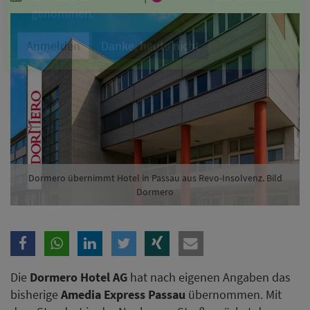
Branche
Ich möchte folgende Newsletter erhalten
Tageskarte-Newsletter (gegen 8.30 Uhr)
Ich habe die
Datenschutzerklärung
zur Kenntnis
genommen.
Anmelden
Danke, heute nicht
Dormero übernimmt Hotel in Passau aus Revo-Insolvenz. Bild
Dormero
Die
Dormero Hotel AG
hat nach eigenen Angaben das
bisherige
Amedia Express Passau
übernommen. Mit