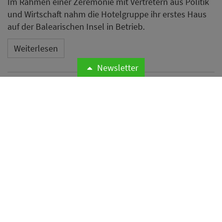
Im Rahmen einer Zeremonie mit Vertretern aus Politik
und Wirtschaft nahm die Hotelgruppe ihr erstes Haus
auf der Balearischen Insel in Betrieb.
Weiterlesen
Newsletter
Microsoft meldet weltweite
Cyberangriffe auf
Hotelnetzwerke