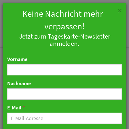
×
Keine Nachricht mehr
verpassen!
Jetzt zum Tageskarte-Newsletter
Togg
anmelden.
navi
Vorname
Nachname
FMTG übernimmt
Falkensteiner Resort Capo
E-Mail
*
Boi auf Sardinien
vollständig