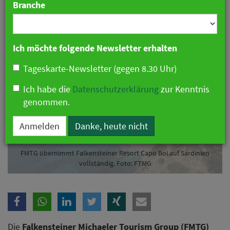
Branche
23. April 2026 07:25 Uhr
|
Hotellerie
Ich möchte folgende Newsletter erhalten
Tageskarte-Newsletter (gegen 8.30 Uhr)
Ich habe die
Datenschutzerklärung
zur Kenntnis
genommen.
Anmelden
Danke, heute nicht
FMTG übernimmt Falkensteiner Resort Capo Boi auf Sardinien
vollständig. Foto: FTMG
Die
Falkensteiner Michaeler Tourism Group (FMTG)