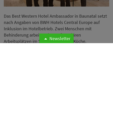
Das Best Western Hotel Ambassador in Baunatal setzt
nach Angaben von BWH Hotels Central Europe auf
Inklusion im Hotelbetrieb. Zwei Menschen mit
Behinderung arbeiten dort auf regulären
Newsletter
Arbeitsplätzen im Service und in der Küche.
Weiterlesen
Signo Hospitality übernimmt
Mercure Hotel Mannheim