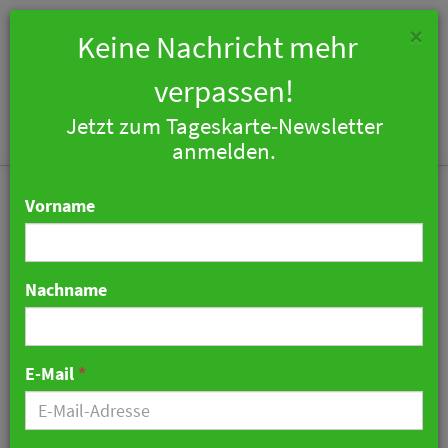
×
Keine Nachricht mehr
verpassen!
Jetzt zum Tageskarte-Newsletter
Togg
anmelden.
navi
Vorname
Nachname
Großrojekte: Premier Inn
kooperiert mit Timon
E-Mail
*
Gruppe in Karlsruhe und
Ludwigshafen