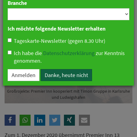
Branche
04. Dezember 2020 09:10 Uhr
|
Hotellerie
Ich möchte folgende Newsletter erhalten
Tageskarte-Newsletter (gegen 8.30 Uhr)
Ich habe die
Datenschutzerklärung
zur Kenntnis
genommen.
Anmelden
Danke, heute nicht
Großrojekte: Premier Inn kooperiert mit Timon Gruppe in Karlsruhe
und Ludwigshafen
Zum 1. Dezember 2020 übernimmt Premier Inn 13