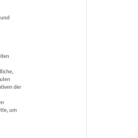
e und
iten
liche,
hulen
ativen der
en
tte, um