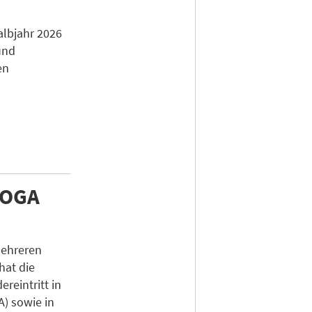
e
albjahr 2026
und
en
HOGA
mehreren
hat die
reintritt in
) sowie in