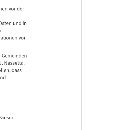
nen vor der
 Osten und in
m
mationen vor
die Gemeinden
J. Nassetta.
llen, dass
und
ariser