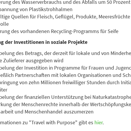
rung des Wasserverbrauchs und des Abfalls um 50 Prozent
rbannung von Plastikstrohhalmen
tige Quellen für Fleisch, Geflügel, Produkte, Meeresfrücht
olle
erung des vorhandenen Recycling-Programms für Seife
 der Investitionen in soziale Projekte
elung des Betrags, der derzeit für lokale und von Minderhe
e Zulieferer ausgegeben wird
elung der Investition in Programme für Frauen und Jugend
ießlich Partnerschaften mit lokalen Organisationen und Sc
bringung von zehn Millionen freiwilliger Stunden durch Initi
iter
elung der finanziellen Unterstützung bei Naturkatastroph
rkung der Menschenrechte innerhalb der Wertschöpfungske
arbeit und Menschenhandel auszumerzen
rmationen zu "Travel with Purpose" gibt es
hier
.