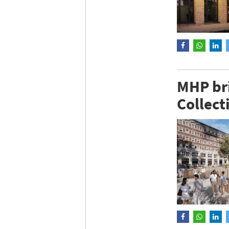
MHP br
Collect