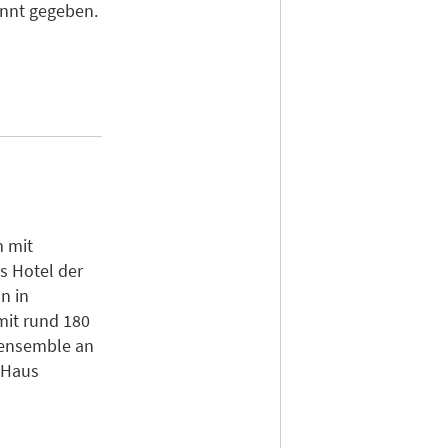
nnt gegeben.
 mit
s Hotel der
n in
mit rund 180
eensemble an
-Haus