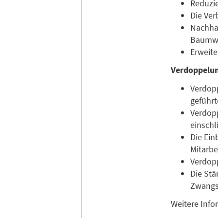
Reduzie
Die Ve
Nachhal
Baumw
Erweit
Verdoppelung
Verdopp
geführt
Verdopp
einschl
Die Ein
Mitarbe
Verdopp
Die Stä
Zwangs
Weitere Info