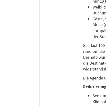
nur 29 
Weiblic
Buchung
Gäste, 
Afrika 
europäi
der Buc
Seit fast 10
rund um die 
Deshalb würd
die Destinat
widerstandsf
Die Agenda u
Reduzierung
Senkung
Klima