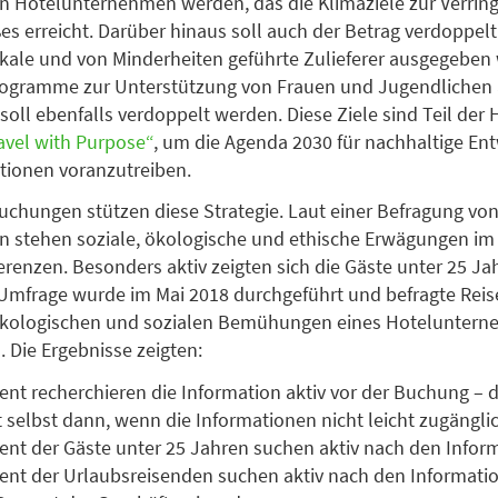
n Hotelunternehmen werden, das die Klimaziele zur Verrin
s erreicht. Darüber hinaus soll auch der Betrag verdoppelt
lokale und von Minderheiten geführte Zulieferer ausgegeben 
rogramme zur Unterstützung von Frauen und Jugendlichen 
soll ebenfalls verdoppelt werden. Diese Ziele sind Teil der 
avel with Purpose“
, um die Agenda 2030 für nachhaltige En
tionen voranzutreiben.
chungen stützen diese Strategie. Laut einer Befragung von
n stehen soziale, ökologische und ethische Erwägungen im
erenzen. Besonders aktiv zeigten sich die Gäste unter 25 Ja
Umfrage wurde im Mai 2018 durchgeführt und befragte Reis
e ökologischen und sozialen Bemühungen eines Hotelunter
. Die Ergebnisse zeigten:
ent recherchieren die Information aktiv vor der Buchung – 
 selbst dann, wenn die Informationen nicht leicht zugängli
ent der Gäste unter 25 Jahren suchen aktiv nach den Infor
ent der Urlaubsreisenden suchen aktiv nach den Informati