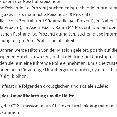
Prozent der Geschäftsreisenden
he Reisende (39 Prozent) suchen entsprechende Informatio
 aktiver als männliche Reisende (29 Prozent)
die sich in Zentral- und Südamerika (46 Prozent), im Nahen
(45 Prozent), im Asien-Pazifik-Raum (41 Prozent) und auf de
schen Festland (35 Prozent) aufhalten, suchen diese Infor
hung mit größerer Wahrscheinlichkeit
0 Jahren werde Hilton von der Mission geleitet, positiv auf 
eigenen Hotels zu wirken, erklärte Hilton-Chef Christopher 
en sie nun eine führende Rolle einnehmen, um sicherzuste
ionen auch für künftige Urlaubergenerationen „dynamisch 
ähig“ bleiben.
mfasst die folgenden ökologischen und sozialen Ziele:
 der Umweltbelastung um die Hälfte
 der CO2-Emissionen um 61 Prozent im Einklang mit dem P
abkommen