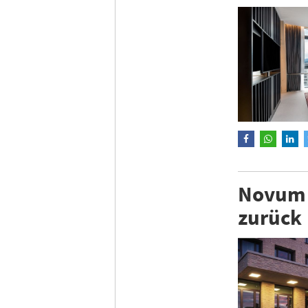
Novum 
zurück