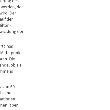
gerung des
 werden, der
wird. Der
auf der
Hilton-
twicklung der
 72.000
 Mittelpunkt
hren. Die
ende, ob sie
nehmens
davon 60
ch sind
mationen
onen, aber