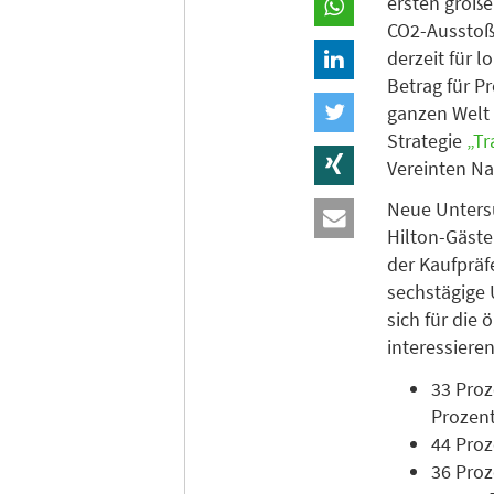
ersten große
CO2-Ausstoße
derzeit für 
Betrag für P
ganzen Welt 
Strategie
„Tr
Vereinten Na
Neue Untersu
Hilton-Gäste
der Kaufpräf
sechstägige 
sich für di
interessieren
33 Proz
Prozent
44 Proz
36 Proz