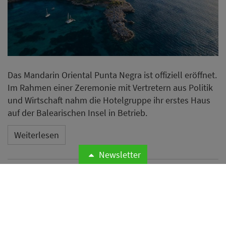
Das Mandarin Oriental Punta Negra ist offiziell eröffnet.
Im Rahmen einer Zeremonie mit Vertretern aus Politik
und Wirtschaft nahm die Hotelgruppe ihr erstes Haus
auf der Balearischen Insel in Betrieb.
Weiterlesen
Newsletter
Microsoft meldet weltweite
Cyberangriffe auf
Hotelnetzwerke