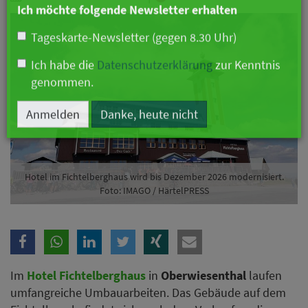
Branche
Ich möchte folgende Newsletter erhalten
Tageskarte-Newsletter (gegen 8.30 Uhr)
Ich habe die
Datenschutzerklärung
zur Kenntnis
genommen.
Anmelden
Danke, heute nicht
Hotel im Fichtelberghaus wird bis Dezember 2026 modernisiert.
Foto: IMAGO / HärtelPRESS
Im
Hotel Fichtelberghaus
in
Oberwiesenthal
laufen
umfangreiche Umbauarbeiten. Das Gebäude auf dem