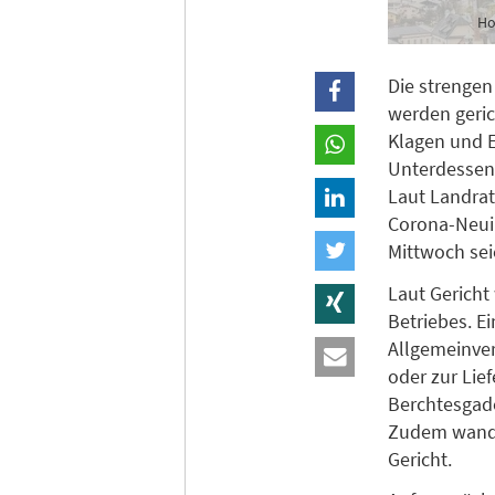
Ho
Die strenge
werden geric
Klagen und E
Unterdessen 
Laut Landrat
Corona-Neuin
Mittwoch sei
Laut Gericht
Betriebes. E
Allgemeinve
oder zur Lie
Berchtesgade
Zudem wandte
Gericht.