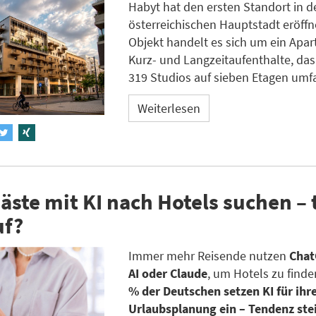
Habyt hat den ersten Standort in d
österreichischen Hauptstadt eröffn
Objekt handelt es sich um ein Apart
Kurz- und Langzeitaufenthalte, da
319 Studios auf sieben Etagen umfa
Weiterlesen
ste mit KI nach Hotels suchen – 
uf?
Immer mehr Reisende nutzen
Chat
AI oder Claude
, um Hotels zu finde
% der Deutschen setzen KI für ihr
Urlaubsplanung ein – Tendenz ste