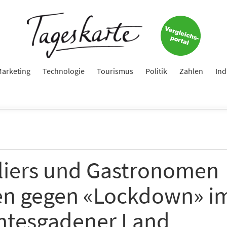
Jetzt zum Tageskarte-Newsletter anmelden.
e
arketing
Technologie
Tourismus
Politik
Zahlen
Ind
ame
liers und Gastronomen
e
en gegen «Lockdown» i
htesgadener Land
hte folgende Newsletter erhalten