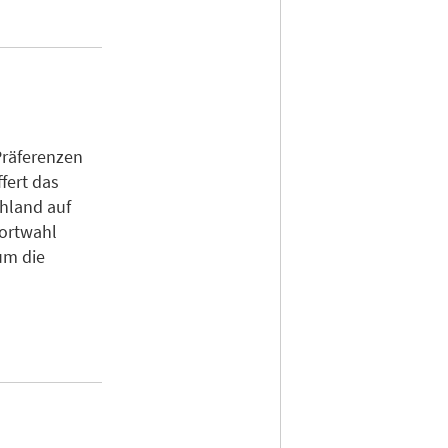
Präferenzen
fert das
chland auf
dortwahl
um die