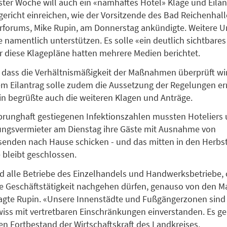
ter Woche will auch ein «namhaftes Hotel» Klage und Eila
ericht einreichen, wie der Vorsitzende des Bad Reichenhall
forums, Mike Rupin, am Donnerstag ankündigte. Weitere 
e namentlich unterstützen. Es solle «ein deutlich sichtbares
 diese Klagepläne hatten mehrere Medien berichtet.
, dass die Verhältnismäßigkeit der Maßnahmen überprüft wir
em Eilantrag solle zudem die Aussetzung der Regelungen er
n begrüßte auch die weiteren Klagen und Anträge.
runghaft gestiegenen Infektionszahlen mussten Hoteliers
ngsvermieter am Dienstag ihre Gäste mit Ausnahme von
senden nach Hause schicken - und das mitten in den Herbstf
bleibt geschlossen.
nd alle Betriebe des Einzelhandels und Handwerksbetriebe,
hre Geschäftstätigkeit nachgehen dürfen, genauso von den
sagte Rupin. «Unsere Innenstädte und Fußgängerzonen sind l
wiss mit vertretbaren Einschränkungen einverstanden. Es ge
n Fortbestand der Wirtschaftskraft des Landkreises.