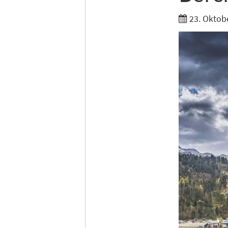
Tages
23. Oktob
Ich h
Anme