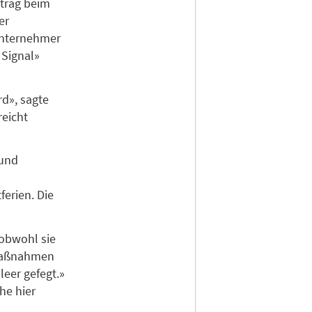
ntrag beim
er
Unternehmer
 Signal»
d», sagte
reicht
 und
erien. Die
 obwohl sie
 Maßnahmen
eer gefegt.»
he hier