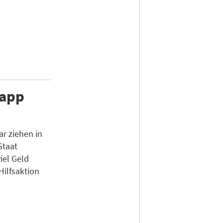
napp
r ziehen in
Staat
iel Geld
Hilfsaktion