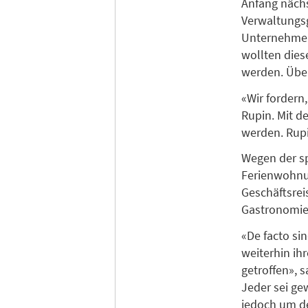
Anfang nächs
Verwaltungsg
Unternehmer
wollten dies
werden. Über
«Wir fordern
Rupin. Mit d
werden. Rupi
Wegen der sp
Ferienwohnu
Geschäftsrei
Gastronomie 
«De facto si
weiterhin i
getroffen», 
Jeder sei ge
jedoch um de