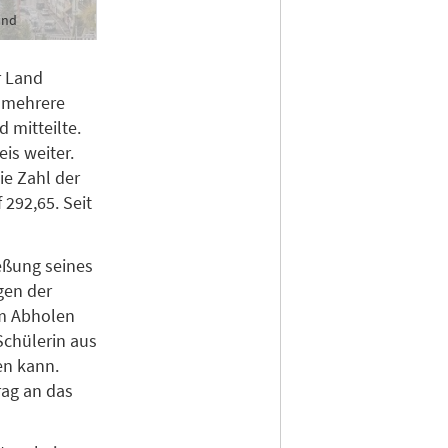
and
r Land
n mehrere
 mitteilte.
is weiter.
ie Zahl der
292,65. Seit
eßung seines
gen der
um Abholen
Schülerin aus
en kann.
rag an das