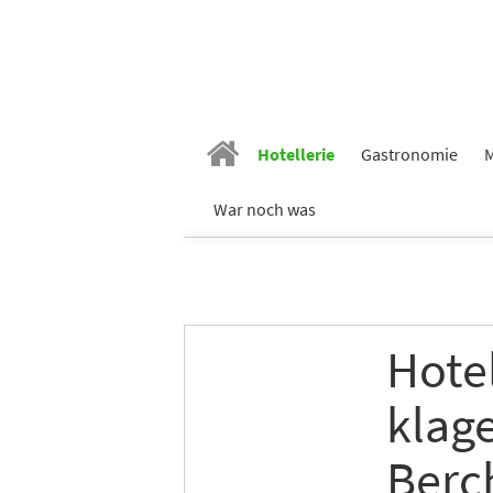
Vornam
Hotellerie
Gastronomie
M
Nachn
War noch was
E-Mail
*
Hote
Branch
klag
Berc
Ich möc