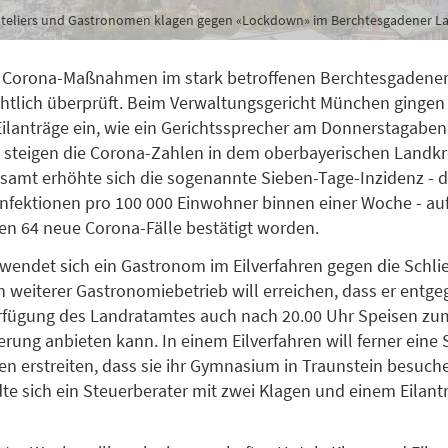
teliers und Gastronomen klagen gegen «Lockdown» im Berchtesgadener L
n Corona-Maßnahmen im stark betroffenen Berchtesgadene
htlich überprüft. Beim Verwaltungsgericht München ginge
ilanträge ein, wie ein Gerichtssprecher am Donnerstagabend
steigen die Corona-Zahlen in dem oberbayerischen Landkre
samt erhöhte sich die sogenannte Sieben-Tage-Inzidenz - d
fektionen pro 100 000 Einwohner binnen einer Woche - auf 
en 64 neue Corona-Fälle bestätigt worden.
 wendet sich ein Gastronom im Eilverfahren gegen die Schli
in weiterer Gastronomiebetrieb will erreichen, dass er entge
rfügung des Landratamtes auch nach 20.00 Uhr Speisen z
ferung anbieten kann. In einem Eilverfahren will ferner eine 
n erstreiten, dass sie ihr Gymnasium in Traunstein besuch
 sich ein Steuerberater mit zwei Klagen und einem Eilant