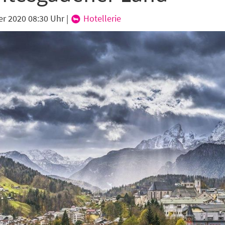
karte-Newsletter (gegen 8.30 Uhr)
er 2020 08:30 Uhr
|
Hotellerie
abe die
Datenschutzerklärung
zur Kenntnis genommen.
lden
Danke, heute nicht