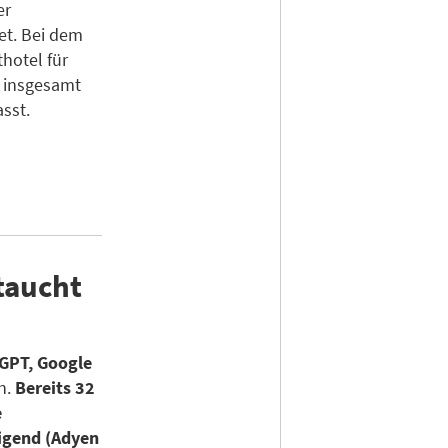
er
et. Bei dem
hotel für
s insgesamt
sst.
taucht
GPT, Google
n.
Bereits 32
e
igend (Adyen