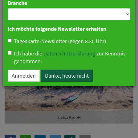
Branche
zusammen
23. April 2026 07:48 Uhr
|
Hotellerie
|
Ich möchte folgende Newsletter erhalten
Pressemitteilung
Tageskarte-Newsletter (gegen 8.30 Uhr)
Ich habe die
Datenschutzerklärung
zur Kenntnis
genommen.
Anmelden
Danke, heute nicht
ibelsa GmbH