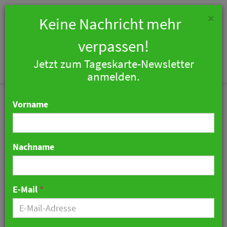
×
Keine Nachricht mehr
verpassen!
Jetzt zum Tageskarte-Newsletter
Togg
anmelden.
navi
Vorname
Nachname
Innovation trifft Praxis:
„Hotelrizon 2026“ bringt
E-Mail
*
zum dritten Mal die
Hotellerie in Köln