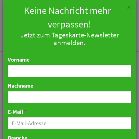
×
Keine Nachricht mehr
verpassen!
Jetzt zum Tageskarte-Newsletter
Togg
anmelden.
navi
Vorname
Nachname
Insolvenz bei Alpin
Family: Sanierungsplan
E-Mail
*
für Betreibergesellschaft
genehmigt