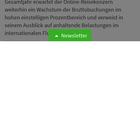
Gesamtjahr erwartet der Online-Reisekonzern
weiterhin ein Wachstum der Bruttobuchungen im
hohen einstelligen Prozentbereich und verweist in
seinem Ausblick auf anhaltende Belastungen im
internationalen Flugverkehr.
Newsletter
Weiterlesen
Airbnb erweitert Hotelangebot
mit mehr als 75
Boutiquehotels von Lark