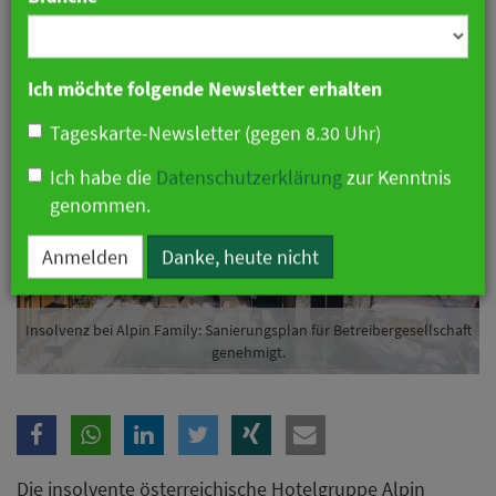
Branche
31. Juli 2025 14:10 Uhr
|
Hotellerie
Ich möchte folgende Newsletter erhalten
Tageskarte-Newsletter (gegen 8.30 Uhr)
Ich habe die
Datenschutzerklärung
zur Kenntnis
genommen.
Anmelden
Danke, heute nicht
Insolvenz bei Alpin Family: Sanierungsplan für Betreibergesellschaft
genehmigt.
Die insolvente österreichische Hotelgruppe Alpin