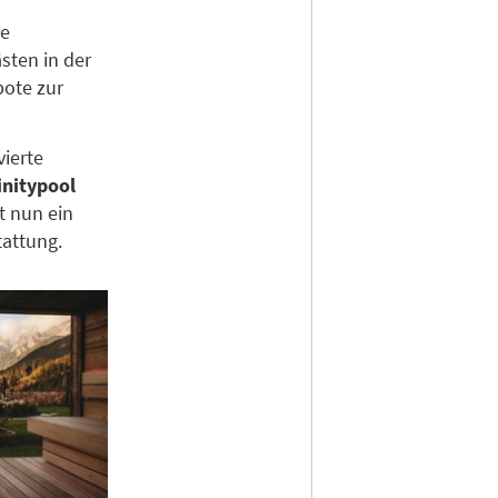
ge
sten in der
ote zur
vierte
initypool
t nun ein
tattung.