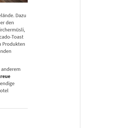
elände. Dazu
der den
irchermüsli,
ocado-Toast
en Produkten
enden
r anderem
treue
wendige
otel