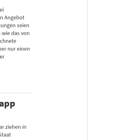
ei
in Angebot
tungen seien
 wie das von
ichnete
ber nur einen
er
napp
r ziehen in
Staat