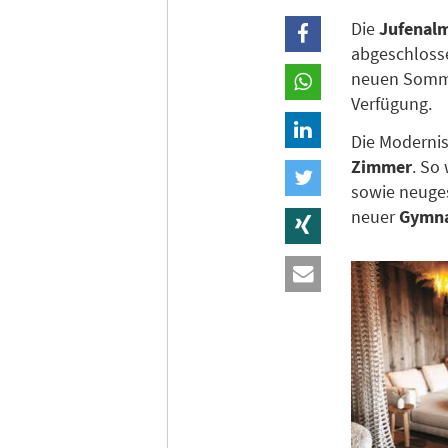
Die
Jufenal
abgeschlosse
neuen Somme
Verfügung.
Die Modernis
Zimmer
. So
sowie neuge
neuer
Gymna