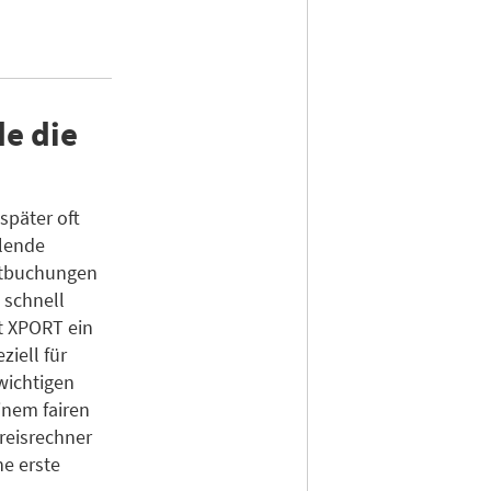
e die
später oft
hlende
ktbuchungen
 schnell
t XPORT ein
ziell für
wichtigen
inem fairen
Preisrechner
ne erste