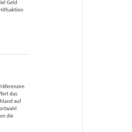
iel Geld
Hilfsaktion
Präferenzen
fert das
chland auf
dortwahl
um die