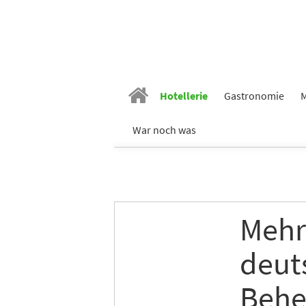
Hotellerie
Gastronomie
M
War noch was
Mehr
deut
Behe