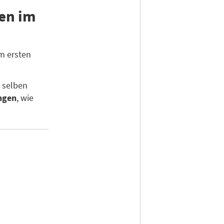
en im
m ersten
 selben
ngen
, wie