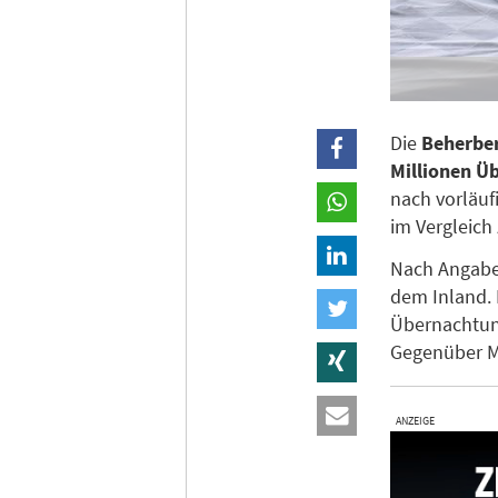
Die
Beherber
Millionen Ü
nach vorläuf
im Vergleich
Nach Angaben
dem Inland.
Übernachtun
Gegenüber M
ANZEIGE