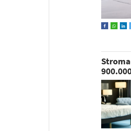
Stromau
900.00