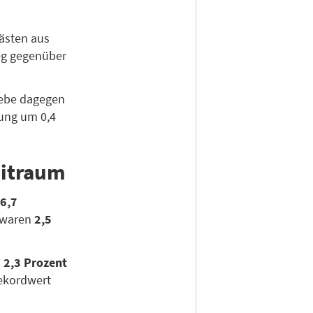
Gästen aus
ieg gegenüber
iebe dagegen
lung um 0,4
eitraum
6,7
 waren
2,5
h
2,3 Prozent
Rekordwert