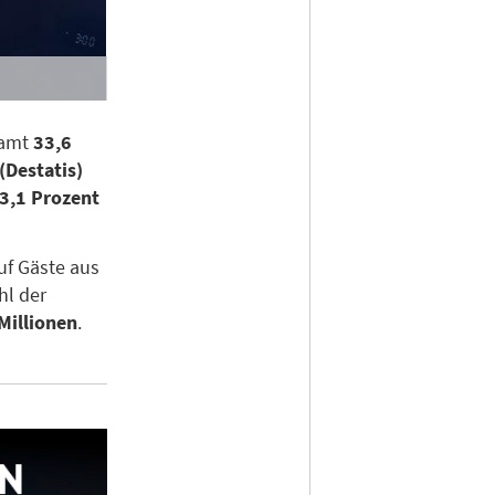
samt
33,6
(Destatis)
3,1 Prozent
uf Gäste aus
hl der
Millionen
.