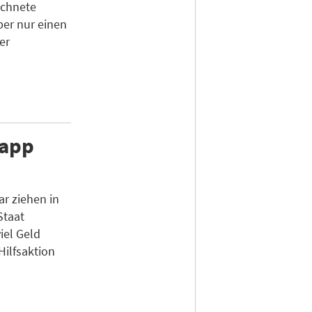
ichnete
ber nur einen
er
napp
r ziehen in
Staat
iel Geld
Hilfsaktion