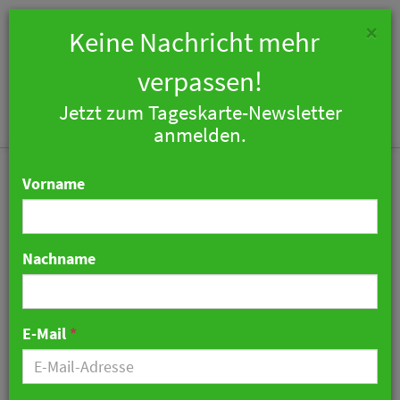
×
Keine Nachricht mehr
verpassen!
Jetzt zum Tageskarte-Newsletter
Togg
anmelden.
navi
Vorname
Nachname
Motel One Group - The
Cloud One-Hotels eröffnet
E-Mail
*
Hotel in Lissabon
26. Mai 2026 08:35 Uhr
|
Hotellerie