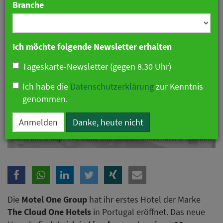
Branche
Ich möchte folgende Newsletter erhalten
Tageskarte-Newsletter (gegen 8.30 Uhr)
Ich habe die
Datenschutzerklärung
zur Kenntnis
genommen.
Anmelden
Danke, heute nicht
Motel One Group - The Cloud One-Hotels eröffnet Hotel in Lissabon
Die
Motel One Group
hat ihr erstes Hotel der Marke
The Cloud One Hotels
in Portugal eröffnet. Das neue