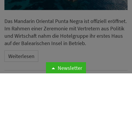
Das Mandarin Oriental Punta Negra ist offiziell eröffnet.
Im Rahmen einer Zeremonie mit Vertretern aus Politik
und Wirtschaft nahm die Hotelgruppe ihr erstes Haus
auf der Balearischen Insel in Betrieb.
Weiterlesen
Newsletter
Microsoft meldet weltweite
Cyberangriffe auf
Hotelnetzwerke