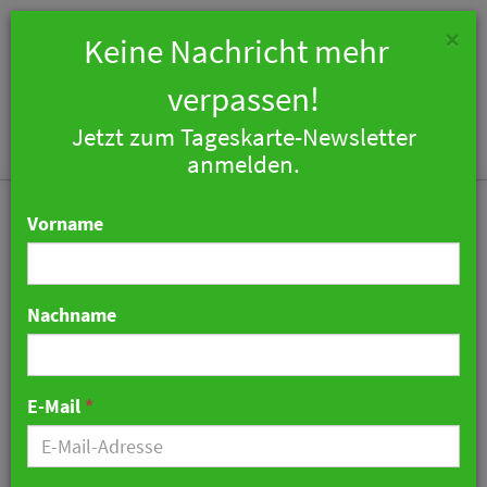
×
Keine Nachricht mehr
verpassen!
Jetzt zum Tageskarte-Newsletter
Togg
anmelden.
navi
Vorname
Nachname
Novum Hospitality strebt
Auflösung des
E-Mail
*
Aufsichtsrats an
09. Juli 2026 07:45 Uhr
|
Hotellerie