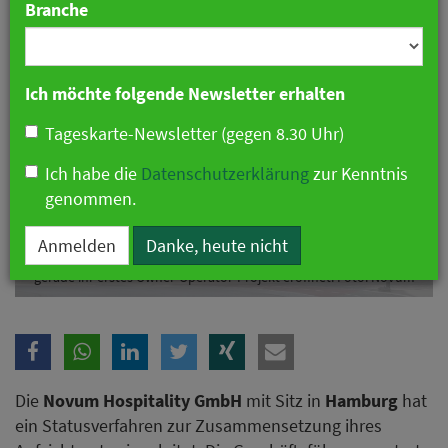
Branche
Ich möchte folgende Newsletter erhalten
Tageskarte-Newsletter (gegen 8.30 Uhr)
Ich habe die
Datenschutzerklärung
zur Kenntnis
genommen.
Anmelden
Danke, heute nicht
Mit dem Holiday Inn – the niu Quay Hamburg hat Novum Hospitality
gerade ihr erstes Owner-Operator-Projekt eröffnet. Foto: Novum
Die
Novum Hospitality GmbH
mit Sitz in
Hamburg
hat
ein Statusverfahren zur Zusammensetzung ihres