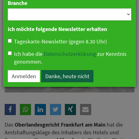
Branche
Ich möchte folgende Newsletter erhalten
Tageskarte-Newsletter (gegen 8.30 Uhr)
Ich habe die
Datenschutzerklärung
zur Kenntnis
genommen.
Oberlandesgericht weist Klage nach Weindiebstahl im
Anmelden
Danke, heute nicht
Kronenschlösschen ab. Foto: Kronenschlösschen /
Grossaufnahmen.de
Das
Oberlandesgericht Frankfurt am Main
hat die
Amtshaftungsklage des Inhabers des Hotels und