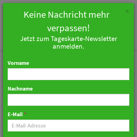
×
Keine Nachricht mehr
verpassen!
Jetzt zum Tageskarte-Newsletter
Togg
anmelden.
navi
Vorname
Nachname
Oberlandesgericht weist
Klage nach Weindiebstahl
E-Mail
*
im Kronenschlösschen ab
12. Juni 2026 07:03 Uhr
|
Hotellerie