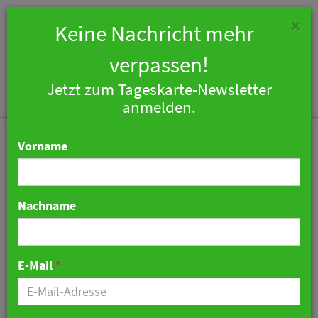
×
Keine Nachricht mehr
verpassen!
Jetzt zum Tageskarte-Newsletter
Togg
anmelden.
navi
Vorname
Nachname
Oetker Collection
präsentiert erstes
E-Mail
*
italienisches Masterpiece
Hotel