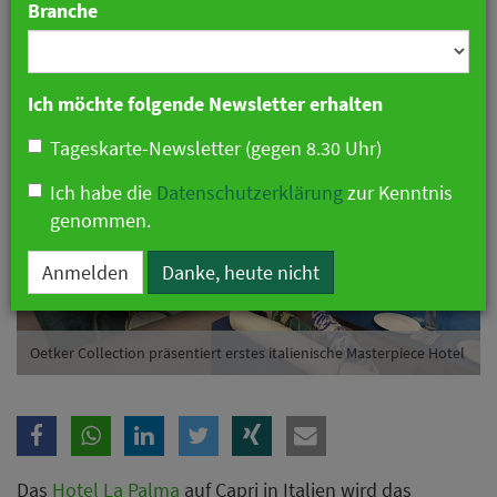
Branche
24. Februar 2021 09:38 Uhr
|
Hotellerie
Ich möchte folgende Newsletter erhalten
Tageskarte-Newsletter (gegen 8.30 Uhr)
Ich habe die
Datenschutzerklärung
zur Kenntnis
genommen.
Anmelden
Danke, heute nicht
Oetker Collection präsentiert erstes italienische Masterpiece Hotel
Das
Hotel La Palma
auf Capri in Italien wird das