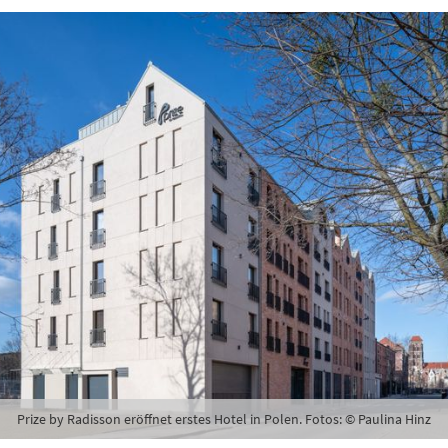
hte folgende Newsletter erhalten
karte-Newsletter (gegen 8.30 Uhr)
abe die
Datenschutzerklärung
zur Kenntnis genommen.
lden
Danke, heute nicht
Prize by Radisson eröffnet erstes Hotel in Polen. Fotos: © Paulina Hinz