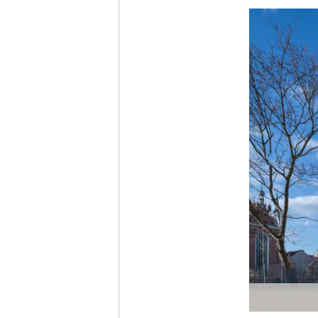
Ich möc
Tages
Ich h
Anme