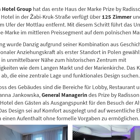
 Hotel Group
hat das erste Haus der Marke Prize by Radiss
s Hotel in der Żabi-Kruk-Straße verfügt über
125 Zimmer
und
m Ufer der Mottlau entfernt. Mit diesem Schritt führt das 
yle-Marke im mittleren Preissegment auf dem polnischen Mar
ung wurde Danzig aufgrund seiner Kombination aus Geschich
ionaler Anziehungskraft als erster Standort in Polen gewähl
h in unmittelbarer Nähe zum historischen Zentrum mit
keiten wie dem Langen Markt und der Marienkirche. Das Ko
 ab, die eine zentrale Lage und funktionales Design suchen.
ss des Gebäudes sind die Bereiche für Lobby, Restaurant u
Joanna Jankowska,
General Managerin
des Prize by Radisson 
 Hotel den Gästen als Ausgangspunkt für den Besuch der Al
 Das Design sei auf Komfort ausgelegt und auf wesentliche 
m einen Aufenthalt ohne formelle Vorgaben zu ermöglichen.