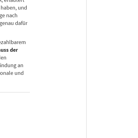
k haben, und
age nach
 genau dafür
bezahlbarem
huss der
den
bindung an
ionale und