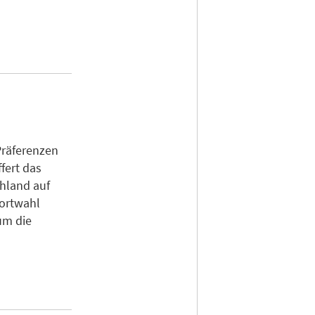
Präferenzen
fert das
chland auf
dortwahl
um die