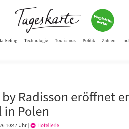
Keine Nachricht mehr verpassen!
Jetzt zum Tageskarte-Newsletter anmelden.
e
arketing
Technologie
Tourismus
Politik
Zahlen
Ind
ame
 by Radisson eröffnet e
e
 in Polen
26 10:47 Uhr
|
Hotellerie