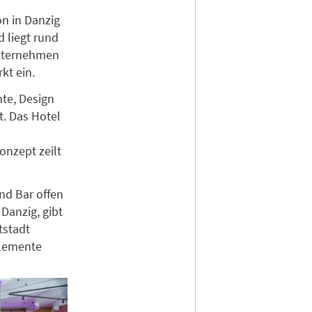
on in Danzig
 liegt rund
Unternehmen
kt ein.
te, Design
t. Das Hotel
nzept zeilt
nd Bar offen
Danzig, gibt
tstadt
Elemente