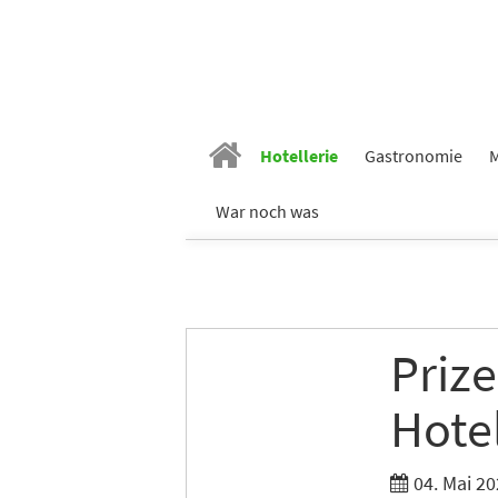
Vornam
Hotellerie
Gastronomie
M
War noch was
Nachn
E-Mail
*
Prize
Branch
Hotel
04. Mai 20