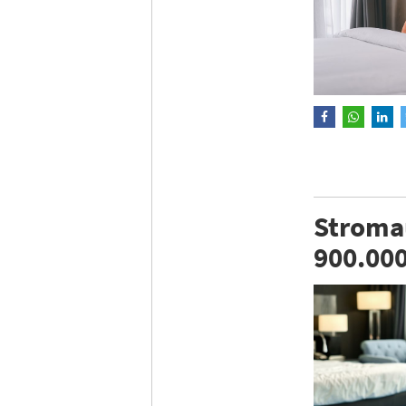
Stromau
900.00