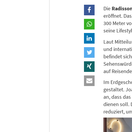
Die
Radisson
eröffnet. Da
300 Meter vo
seine Lifest
Laut Mitteil
und internat
befindet sic
Sehenswürdig
auf Reisende
Im Erdgescho
gestaltet. 
an, dass das
dienen soll.
reduziert, u