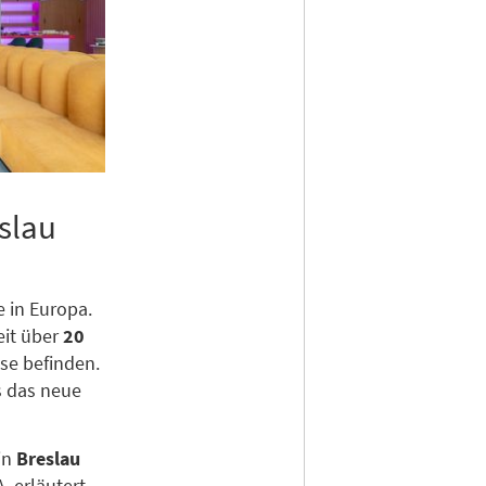
slau
e in Europa.
eit über
20
ase befinden.
s das neue
in
Breslau
, erläutert