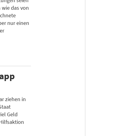
tungen seien
 wie das von
ichnete
ber nur einen
er
napp
r ziehen in
Staat
iel Geld
Hilfsaktion