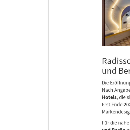
Radisso
und Ber
Die Eröffnun
Nach Angabe
Hotels
, die 
Erst Ende 20
Markendesign
Für die nahe
und Berlin
ge