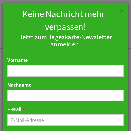
×
Keine Nachricht mehr
verpassen!
Jetzt zum Tageskarte-Newsletter
Togg
anmelden.
navi
Vorname
Nachname
Scheelehof in Stralsund
soll nach Insolvenz
E-Mail
*
wieder eröffnen
23. April 2026 08:18 Uhr
|
Hotellerie