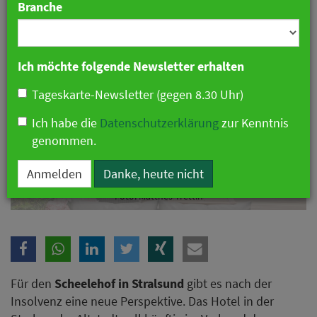
Branche
Ich möchte folgende Newsletter erhalten
Tageskarte-Newsletter (gegen 8.30 Uhr)
Ich habe die
Datenschutzerklärung
zur Kenntnis
genommen.
Anmelden
Danke, heute nicht
Foto: Matthes Trettin
Für den
Scheelehof in Stralsund
gibt es nach der
Insolvenz eine neue Perspektive. Das Hotel in der