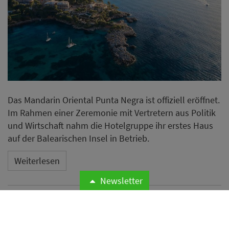
Das Mandarin Oriental Punta Negra ist offiziell eröffnet.
Im Rahmen einer Zeremonie mit Vertretern aus Politik
und Wirtschaft nahm die Hotelgruppe ihr erstes Haus
auf der Balearischen Insel in Betrieb.
Weiterlesen
Newsletter
Microsoft meldet weltweite
Cyberangriffe auf