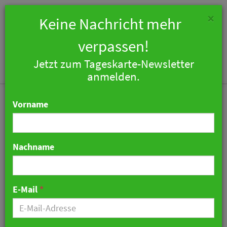
×
Keine Nachricht mehr
verpassen!
Jetzt zum Tageskarte-Newsletter
Togg
anmelden.
navi
Vorname
Nachname
Sunday Hotels
übernimmt Betrieb von
E-Mail
*
fünf Aroundtown-Hotels
in Deutschland