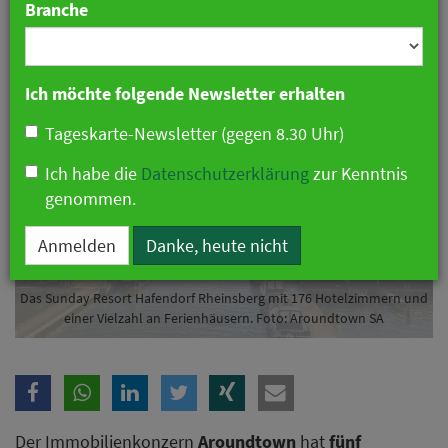
Branche
21. April 2026 07:11 Uhr
|
Hotellerie
Ich möchte folgende Newsletter erhalten
Tageskarte-Newsletter (gegen 8.30 Uhr)
Ich habe die
Datenschutzerklärung
zur Kenntnis
genommen.
Anmelden
Danke, heute nicht
Das Sunday Resort Hafendorf Rheinsberg mit 176 Hotelzimmern und
einer Vielzahl an Ferienhäusern. Foto: Aroundtown SA
Der Immobilienkonzern
Aroundtown
hat
fünf