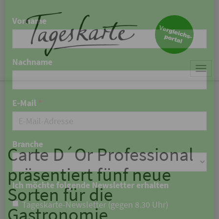
×
Keine Nachricht mehr
verpassen!
Jetzt zum Tageskarte-Newsletter
Togg
anmelden.
navi
Vorname
Nachname
Carte D´Or Professional
präsentiert fünf neue
E-Mail
*
Sorten für die
Gastronomie