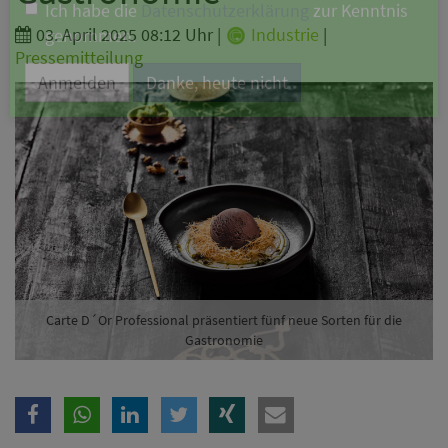
Branche
03. April 2025 08:12 Uhr
|
Industrie
|
Pressemitteilung
Ich möchte folgende Newsletter erhalten
Tageskarte-Newsletter (gegen 8.30 Uhr)
Ich habe die
Datenschutzerklärung
zur Kenntnis
genommen.
Anmelden
Danke, heute nicht
Carte D´Or Professional präsentiert fünf neue Sorten für die
Gastronomie