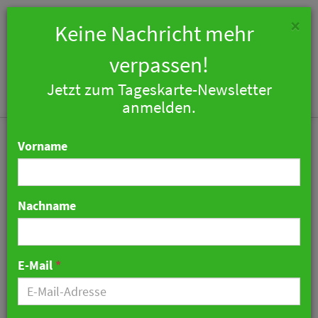
×
Keine Nachricht mehr
verpassen!
Jetzt zum Tageskarte-Newsletter
Togg
anmelden.
navi
Vorname
Nachname
Tofu-Nachfrage übersteigt
Produktion
E-Mail
*
03. Juni 2026 11:21 Uhr
|
Industrie