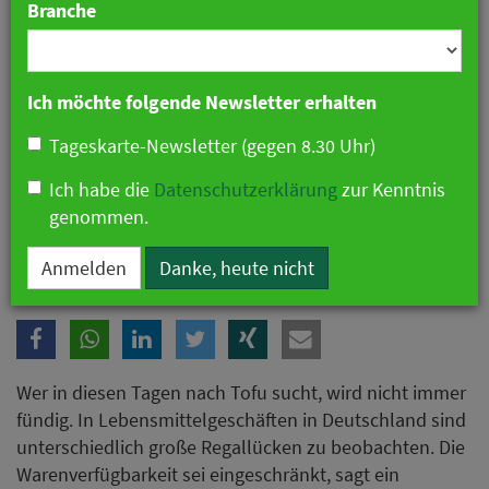
Branche
Ich möchte folgende Newsletter erhalten
Tageskarte-Newsletter (gegen 8.30 Uhr)
Ich habe die
Datenschutzerklärung
zur Kenntnis
genommen.
Tofu-Nachfrage übersteigt Produktion.
Anmelden
Danke, heute nicht
Wer in diesen Tagen nach Tofu sucht, wird nicht immer
fündig. In Lebensmittelgeschäften in Deutschland sind
unterschiedlich große Regallücken zu beobachten. Die
Warenverfügbarkeit sei eingeschränkt, sagt ein