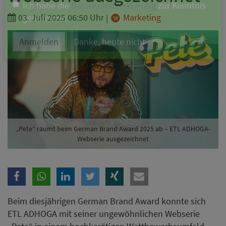
Branche
03. Juli 2025 06:50 Uhr
|
Marketing
Ich möchte folgende Newsletter erhalten
Tageskarte-Newsletter (gegen 8.30 Uhr)
Ich habe die
Datenschutzerklärung
zur Kenntnis
genommen.
Anmelden
Danke, heute nicht
„Pete“ räumt beim German Brand Award 2025 ab – ETL ADHOGA-
Webserie ausgezeichnet
Beim diesjährigen German Brand Award konnte sich
ETL ADHOGA mit seiner ungewöhnlichen Webserie