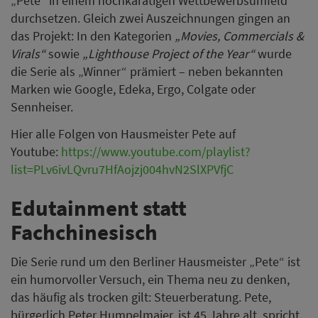
„Pete“ in einem hochkarätigen Wettbewerbsumfeld
durchsetzen. Gleich zwei Auszeichnungen gingen an
das Projekt: In den Kategorien
„Movies, Commercials &
Virals“
sowie
„Lighthouse Project of the Year“
wurde
die Serie als „Winner“ prämiert – neben bekannten
Marken wie Google, Edeka, Ergo, Colgate oder
Sennheiser.
Hier alle Folgen von Hausmeister Pete auf
Youtube:
https://www.youtube.com/playlist?
list=PLv6ivLQvru7HfAojzj004hvN2SlXPVfjC
Edutainment statt
Fachchinesisch
Die Serie rund um den Berliner Hausmeister „Pete“ ist
ein humorvoller Versuch, ein Thema neu zu denken,
das häufig als trocken gilt: Steuerberatung. Pete,
bürgerlich Peter Humpelmaier, ist 45 Jahre alt, spricht