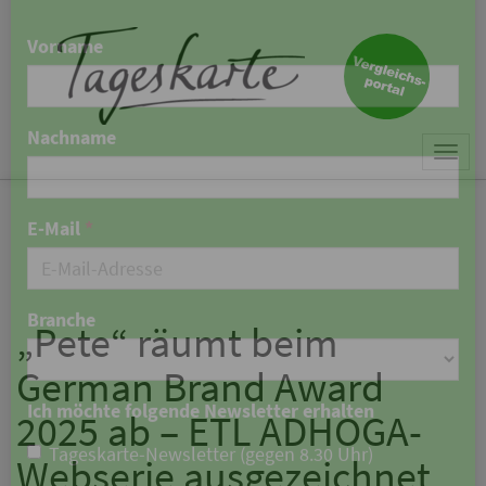
×
Keine Nachricht mehr
verpassen!
Jetzt zum Tageskarte-Newsletter
Togg
anmelden.
navi
Vorname
Nachname
„Pete“ räumt beim
German Brand Award
E-Mail
*
2025 ab – ETL ADHOGA-
Webserie ausgezeichnet