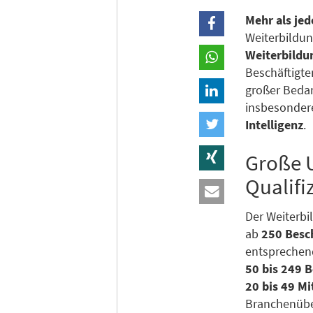
Mehr als je
Weiterbildu
Weiterbildu
Beschäftigte
großer Bedar
insbesonder
Intelligenz
.
Große 
Qualifi
Der Weiterb
ab
250 Besc
entsprechend
50 bis 249 B
20 bis 49 M
Branchenübe