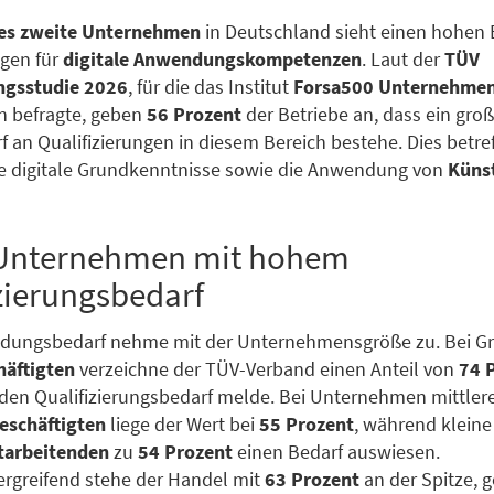
des zweite Unternehmen
in Deutschland sieht einen hohen 
ngen für
digitale Anwendungskompetenzen
. Laut der
TÜV
ngsstudie 2026
, für die das Institut
Forsa
500 Unternehme
n befragte, geben
56 Prozent
der Betriebe an, dass ein groß
f an Qualifizierungen in diesem Bereich bestehe. Dies betre
e digitale Grundkenntnisse sowie die Anwendung von
Künst
Unternehmen mit hohem
zierungsbedarf
ildungsbedarf nehme mit der Unternehmensgröße zu. Bei G
häftigten
verzeichne der TÜV-Verband einen Anteil von
74 
en Qualifizierungsbedarf melde. Bei Unternehmen mittlere
eschäftigten
liege der Wert bei
55 Prozent
, während kleine
itarbeitenden
zu
54 Prozent
einen Bedarf auswiesen.
rgreifend stehe der Handel mit
63 Prozent
an der Spitze, g