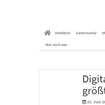
Vornam
Hotellerie
Gastronomie
M
Nachn
War noch was
E-Mail
*
Digi
Branch
größ
Ich möc
25. Juni 2