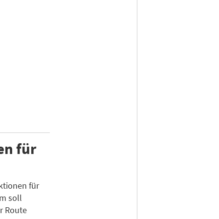
en für
tionen für
m soll
r Route