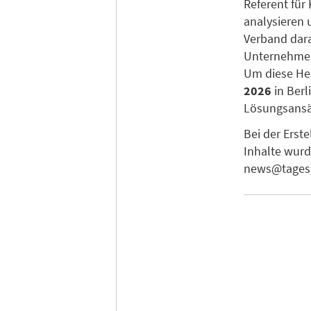
Referent für
analysieren 
Verband dara
Unternehmen
Um diese He
2026
in Berl
Lösungsansät
Bei der Erst
Inhalte wurd
news@tagesk