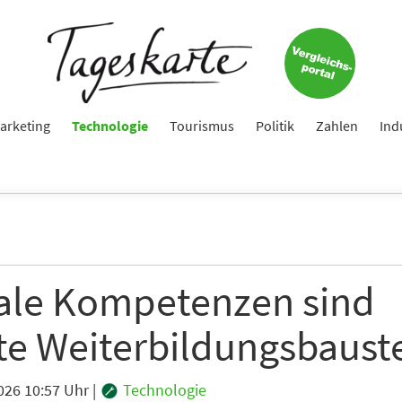
Jetzt zum Tageskarte-Newsletter anmelden.
e
arketing
Technologie
Tourismus
Politik
Zahlen
Ind
ame
tale Kompetenzen sind
e
te Weiterbildungsbauste
hte folgende Newsletter erhalten
026 10:57 Uhr
|
Technologie