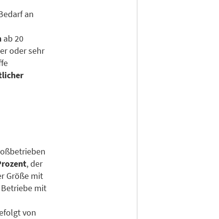
Bedarf an
n
ab 20
er oder sehr
ffe
licher
roßbetrieben
Prozent
, der
r Größe mit
 Betriebe mit
efolgt von