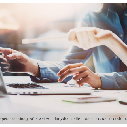
karte-Newsletter (gegen 8.30 Uhr)
abe die
Datenschutzerklärung
zur Kenntnis genommen.
lden
Danke, heute nicht
mpetenzen sind größte Weiterbildungsbaustelle. Foto: SFIO CRACHO / Shut