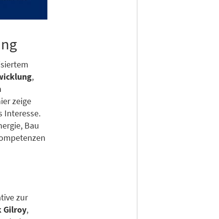
ung
isiertem
wicklung
,
n
er zeige
 Interesse.
nergie, Bau
lkompetenzen
tive zur
k Gilroy
,