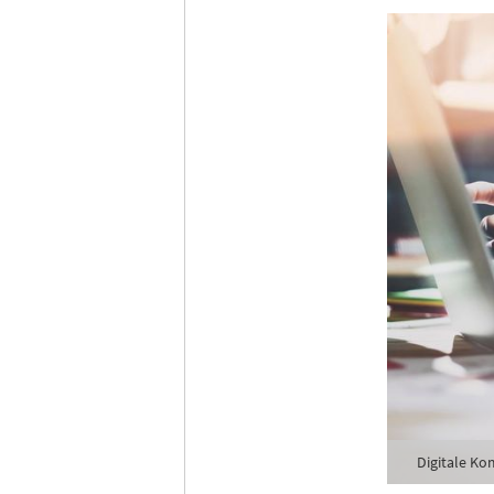
Tages
Ich h
Anme
Digitale Ko