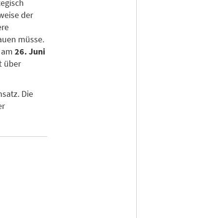
tegisch
weise der
ere
bauen müsse.
d am
26. Juni
t über
satz. Die
er