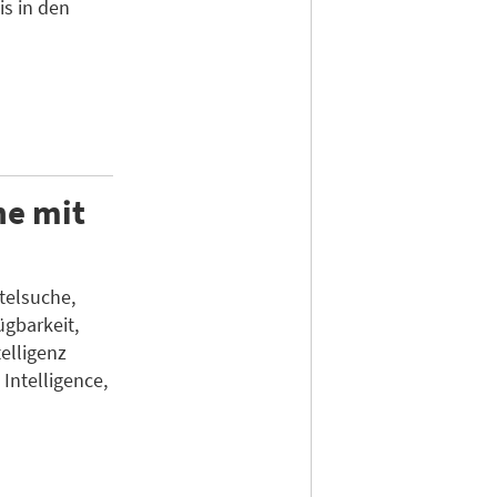
s in den
he mit
telsuche,
ügbarkeit,
telligenz
 Intelligence,