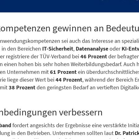
lkompetenzen gewinnen an Bedeut
nwendungskompetenzen sei auch das Interesse an spezial
 in den Bereichen
IT-Sicherheit
,
Datenanalyse
oder
KI-Ent
ier registriere der TÜV-Verband bei
46 Prozent
der befragte
einen hohen bis sehr hohen Weiterbildungsbedarf. Auch hi
oßen Unternehmen mit
61 Prozent
ein überdurchschnittliches
rie liege dieser Wert bei
44 Prozent
, während der Bereich E
 mit
38 Prozent
den geringsten Bedarf an vertieften Digita
bedingungen verbessern
band
fordert angesichts der Ergebnisse eine verstärkte Initia
ldung in den Betrieben. Unternehmen sollten laut
Dr. Patric