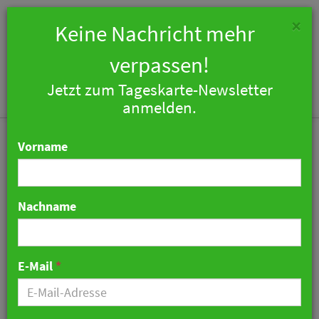
×
Keine Nachricht mehr
verpassen!
Jetzt zum Tageskarte-Newsletter
Togg
anmelden.
navi
Vorname
Nachname
Deutsche verreisen öfter
und kürzer
E-Mail
*
10. Juni 2026 09:59 Uhr
|
Tourismus