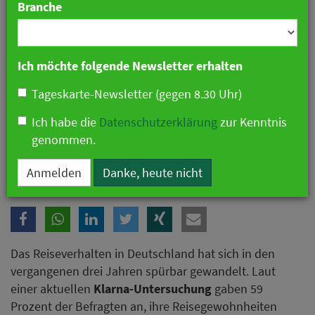
Branche
Ich möchte folgende Newsletter erhalten
Tageskarte-Newsletter (gegen 8.30 Uhr)
Ich habe die
Datenschutzerklärung
zur Kenntnis
genommen.
Deutschen verreisen öfter und setzen auf Kurztrips.
Anmelden
Danke, heute nicht
Das Reiseverhalten in Deutschland hat sich in den
vergangenen drei Jahren spürbar gewandelt. Laut
einer aktuellen
Klarna
-
Untersuchung
gaben 59
Prozent der Befragten an, ihre Reisegewohnheiten