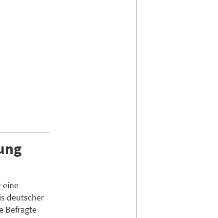
lung
 eine
s deutscher
e Befragte