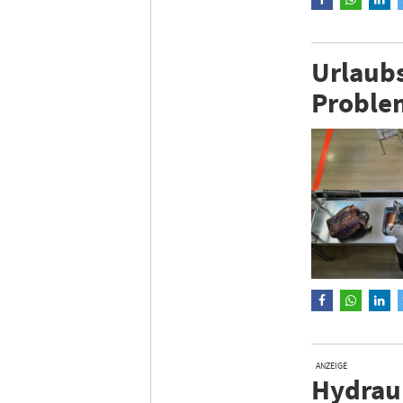
Urlaubs
Proble
ANZEIGE
Hydraul