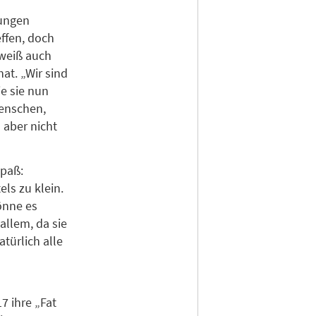
gungen
effen, doch
 weiß auch
at. „Wir sind
ie sie nun
Menschen,
 aber nicht
Spaß:
ls zu klein.
önne es
allem, da sie
türlich alle
7 ihre „Fat