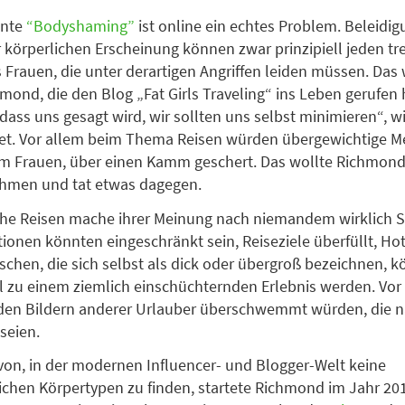
nnte
“Bodyshaming”
ist online ein echtes Problem. Beleidi
 körperlichen Erscheinung können zwar prinzipiell jeden tr
s Frauen, die unter derartigen Angriffen leiden müssen. Das
mond, die den Blog „Fat Girls Traveling“ ins Leben gerufen h
dass uns gesagt wird, wir sollten uns selbst minimieren“, w
iet. Vor allem beim Thema Reisen würden übergewichtige 
em Frauen, über einen Kamm geschert. Das wollte Richmond
ehmen und tat etwas dagegen.
che Reisen mache ihrer Meinung nach niemandem wirklich 
ionen könnten eingeschränkt sein, Reiseziele überfüllt, Hote
schen, die sich selbst als dick oder übergroß bezeichnen, k
l zu einem ziemlich einschüchternden Erlebnis werden. Vor 
den Bildern anderer Urlauber überschwemmt würden, die na
seien.
avon, in der modernen Influencer- und Blogger-Welt keine
ichen Körpertypen zu finden, startete Richmond im Jahr 201