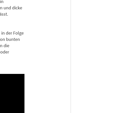
in
rn und dicke
ässt.
 in der Folge
 Von bunten
n die
 oder