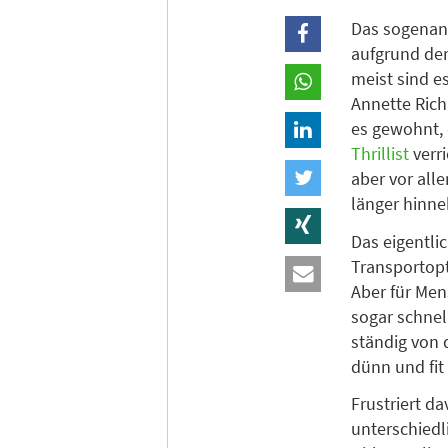
Das sogena
aufgrund der
meist sind e
Annette Rich
es gewohnt, 
Thrillist
verr
aber vor all
länger hinn
Das eigentli
Transportopt
Aber für Men
sogar schnel
ständig von 
dünn und fit 
Frustriert d
unterschiedl