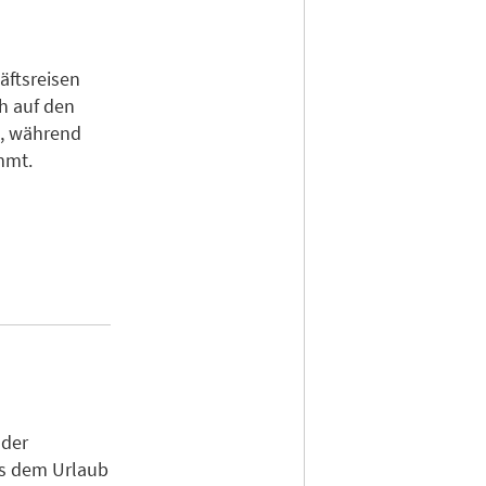
äftsreisen
ch auf den
o, während
mmt.
oder
us dem Urlaub