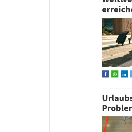
erreic
Urlaubs
Proble