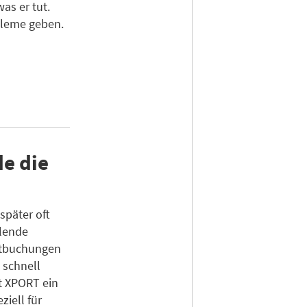
as er tut.
bleme geben.
e die
später oft
hlende
ktbuchungen
 schnell
t XPORT ein
ziell für