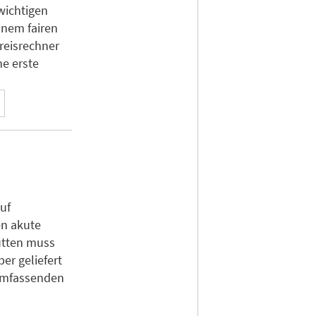
wichtigen
inem fairen
Preisrechner
ne erste
uf
en akute
ütten muss
er geliefert
umfassenden