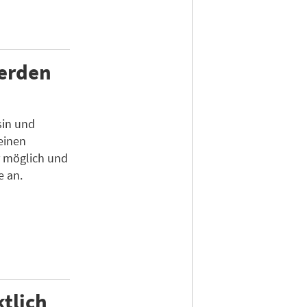
werden
sin und
 einen
 möglich und
e an.
ktlich