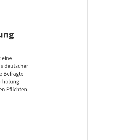
lung
 eine
s deutscher
e Befragte
Erholung
en Pflichten.