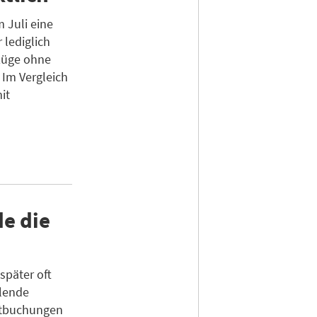
 Juli eine
 lediglich
nzüge ohne
Im Vergleich
it
e die
später oft
hlende
ktbuchungen