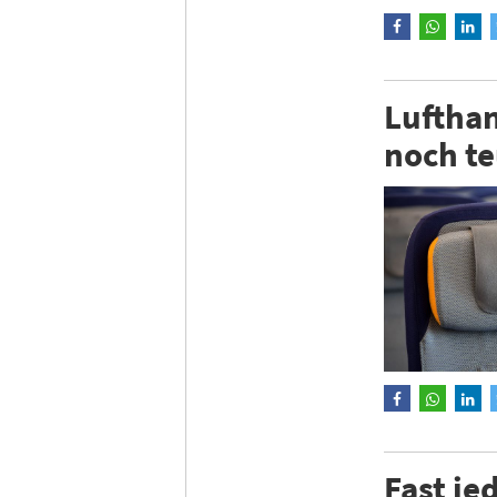
Lufthan
noch te
Fast je