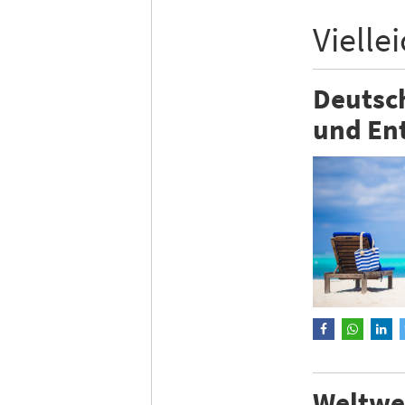
Vielle
Deutsc
und En
Weltwei