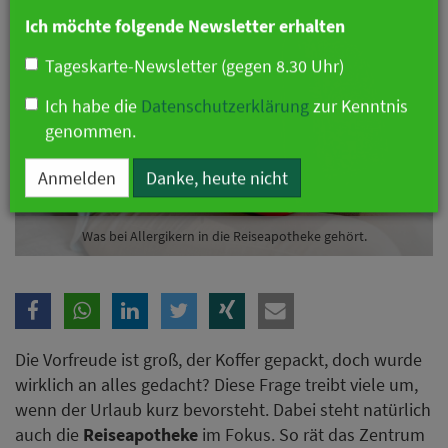
Branche
Ich möchte folgende Newsletter erhalten
Tageskarte-Newsletter (gegen 8.30 Uhr)
Ich habe die
Datenschutzerklärung
zur Kenntnis
genommen.
Was bei Allergikern in die Reiseapotheke gehört.
Anmelden
Danke, heute nicht
Die Vorfreude ist groß, der Koffer gepackt, doch wurde
wirklich an alles gedacht? Diese Frage treibt viele um,
wenn der Urlaub kurz bevorsteht. Dabei steht natürlich
auch die
Reiseapotheke
im Fokus. So rät das Zentrum