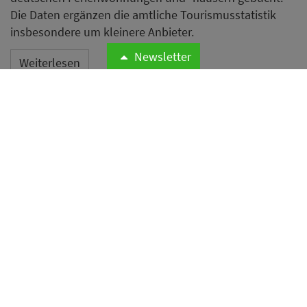
Die Daten ergänzen die amtliche Tourismusstatistik
insbesondere um kleinere Anbieter.
Newsletter
Weiterlesen
Protest gegen
Massentourismus auf Mallorca