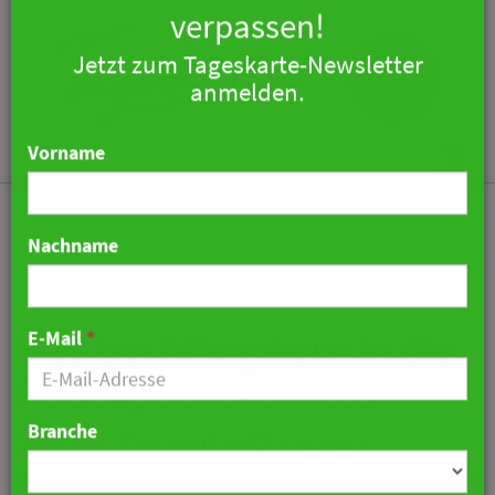
×
Keine Nachricht mehr
verpassen!
Jetzt zum Tageskarte-Newsletter
Togg
anmelden.
navi
Vorname
Nachname
Was bei Allergikern in die
Reiseapotheke muss
E-Mail
*
10. Juni 2026 11:27 Uhr
|
Tourismus