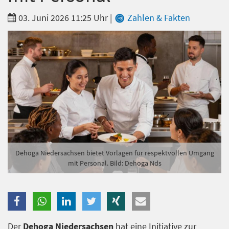
Branche
03. Juni 2026 11:25 Uhr
|
Zahlen & Fakten
Ich möchte folgende Newsletter erhalten
Tageskarte-Newsletter (gegen 8.30 Uhr)
Ich habe die
Datenschutzerklärung
zur Kenntnis
genommen.
Anmelden
Danke, heute nicht
Dehoga Niedersachsen bietet Vorlagen für respektvollen Umgang
mit Personal. Bild: Dehoga Nds
Der
Dehoga Niedersachsen
hat eine Initiative zur