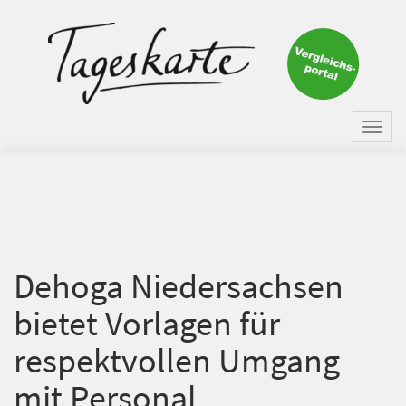
×
Keine Nachricht mehr
verpassen!
Jetzt zum Tageskarte-Newsletter
Togg
anmelden.
navi
Vorname
Nachname
Dehoga Niedersachsen
bietet Vorlagen für
E-Mail
*
respektvollen Umgang
mit Personal