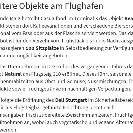
itere Objekte am Flughafen
 Ende März betreibt Casualfood im Terminal 3 das Objekt
Bea
kt stehen dort Kaffeevariationen und verschiedene Biersorte
ional vom Fass oder aus der Flasche serviert werden. Das 
ot ist für den Verzehr vom Frühstück bis in die Nacht ausge
Passagieren
100 Sitzplätze
in Selbstbedienung zur Verfügu
itnahmemöglichkeit angeboten.
 das Unternehmen im Dezember des vergangenen Jahres da
pt
Natural
am Flugsteig 310 eröffnet. Dieses führt saisonale
chenmahlzeiten aus Obst und Gemüse, Nussmischungen, Eiw
ukte sowie Fruchtgetränke in nachhaltigen Verpackungen.
folgte die Eröffnung des
Deli Stuttgart
im Sicherheitsberei
ie als Flugsteigbar geführte Einrichtung bietet nach
sangaben frisch zubereitete Zwischenmahlzeiten, Fruchtg
itnehmen an, wobei auch vegetarische und vegane Alterna
 werden.