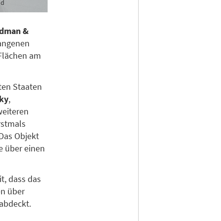
od
dman &
gangenen
 Flächen am
gten Staaten
ky
,
weiteren
rstmals
 Das Objekt
 über einen
mit, dass das
en über
abdeckt.