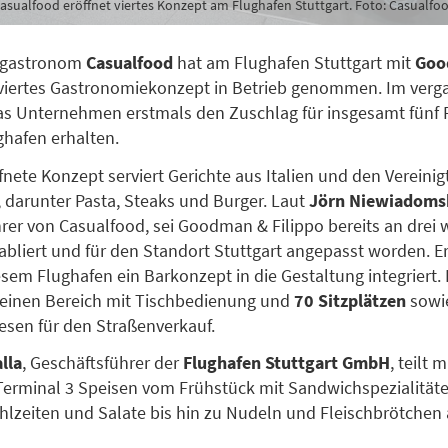
asualfood eröffnet viertes Konzept am Flughafen Stuttgart. Foto: Casualfo
sgastronom
Casualfood
hat am Flughafen Stuttgart mit
Goo
 viertes Gastronomiekonzept in Betrieb genommen. Im ver
as Unternehmen erstmals den Zuschlag für insgesamt fünf
ghafen erhalten.
fnete Konzept serviert Gerichte aus Italien und den Vereini
 darunter Pasta, Steaks und Burger. Laut
Jörn Niewiadoms
rer von Casualfood, sei Goodman & Filippo bereits an drei 
abliert und für den Standort Stuttgart angepasst worden. E
sem Flughafen ein Barkonzept in die Gestaltung integriert.
 einen Bereich mit Tischbedienung und
70 Sitzplätzen
sowie
esen für den Straßenverkauf.
lla
, Geschäftsführer der
Flughafen Stuttgart GmbH
, teilt 
erminal 3 Speisen vom Frühstück mit Sandwichspezialität
zeiten und Salate bis hin zu Nudeln und Fleischbrötchen 