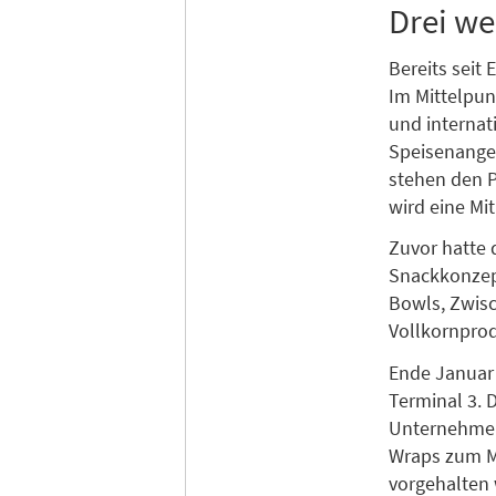
Drei we
Bereits seit
Im Mittelpun
und internat
Speisenangeb
stehen den 
wird eine M
Zuvor hatte
Snackkonze
Bowls, Zwis
Vollkornprod
Ende Januar 
Terminal 3. D
Unternehmen
Wraps zum M
vorgehalten