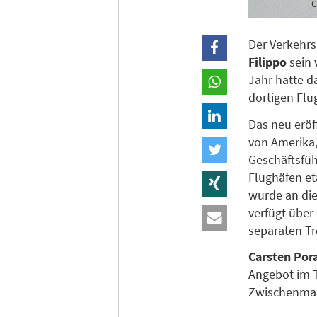
C
Der Verkehr
Filippo
sein
Jahr hatte d
dortigen Flu
Das neu eröf
von Amerika,
Geschäftsfüh
Flughäfen et
wurde an die
verfügt über
separaten Tr
Carsten Pora
Angebot im T
Zwischenmahl