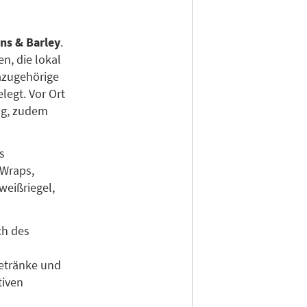
ns & Barley
.
n, die lokal
dazugehörige
legt. Vor Ort
ng, zudem
s
 Wraps,
eißriegel,
ch des
etränke und
tiven