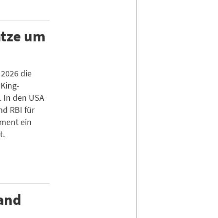
ätze um
 2026 die
King-
. In den USA
nd RBI für
gment ein
t.
land