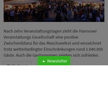
Nach zehn Veranstaltungstagen zieht die Hannover
Veranstaltungs Gesellschaft eine positive
Zwischenbilanz für das Maschseefest und verzeichnet
trotz wetterbedingter Einschränkungen rund 1.040.000
Gäste. Auch die Gastronomen zeigten sich zufrieden.
Newsletter
Weiterlesen
Supreme übernimmt
Stadioncatering in Duisburg
mit neuem