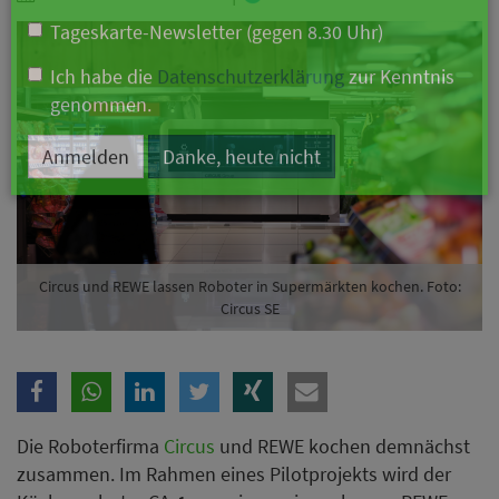
Branche
Ich möchte folgende Newsletter erhalten
Tageskarte-Newsletter (gegen 8.30 Uhr)
Ich habe die
Datenschutzerklärung
zur Kenntnis
genommen.
Anmelden
Danke, heute nicht
Circus und REWE lassen Roboter in Supermärkten kochen. Foto:
Circus SE
Die Roboterfirma
Circus
und REWE kochen demnächst
zusammen. Im Rahmen eines Pilotprojekts wird der