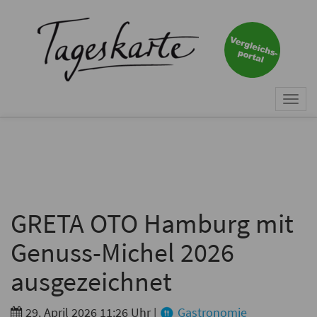
×
Keine Nachricht mehr
verpassen!
Jetzt zum Tageskarte-Newsletter
Togg
anmelden.
navi
Vorname
Nachname
GRETA OTO Hamburg mit
Genuss-Michel 2026
E-Mail
*
ausgezeichnet
29. April 2026 11:26 Uhr
|
Gastronomie