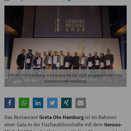
Branche
Ich möchte folgende Newsletter erhalten
Tageskarte-Newsletter (gegen 8.30 Uhr)
Ich habe die
Datenschutzerklärung
zur Kenntnis
genommen.
Anmelden
Danke, heute nicht
GRETA OTO Hamburg mit Genuss-Michel 2026 ausgezeichnet. Foto:
Genuss-Guide Hamburg
Das Restaurant
Greta Oto Hamburg
ist im Rahmen
einer Gala in der Fischauktionshalle mit dem
Genuss-