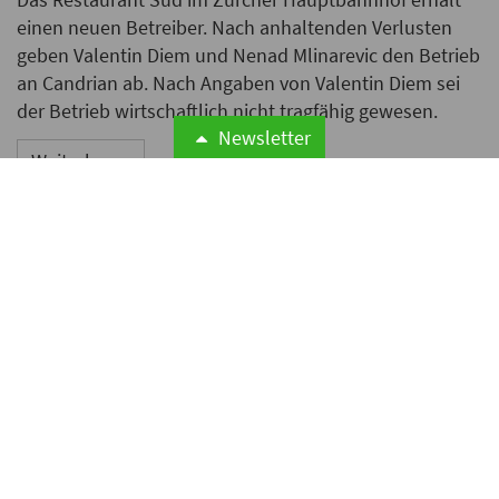
einen neuen Betreiber. Nach anhaltenden Verlusten
geben Valentin Diem und Nenad Mlinarevic den Betrieb
an Candrian ab. Nach Angaben von Valentin Diem sei
der Betrieb wirtschaftlich nicht tragfähig gewesen.
Newsletter
Weiterlesen
Zusje eröffnet zweiten
deutschen Standort im
Düsseldorfer Andreas Quartier