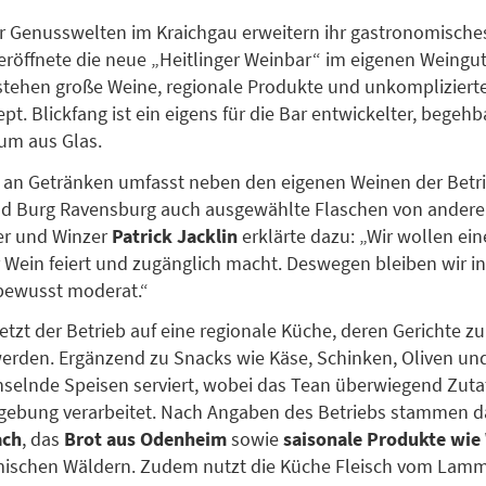
er Genusswelten im Kraichgau erweitern ihr gastronomische
eröffnete die neue „Heitlinger Weinbar“ im eigenen Weingut
stehen große Weine, regionale Produkte und unkompliziert
t. Blickfang ist ein eigens für die Bar entwickelter, begehb
um aus Glas.
 an Getränken umfasst neben den eigenen Weinen der Betr
und Burg Ravensburg auch ausgewählte Flaschen von andere
er und Winzer
Patrick Jacklin
erklärte dazu: „Wir wollen ein
r Wein feiert und zugänglich macht. Deswegen bleiben wir in
bewusst moderat.“
setzt der Betrieb auf eine regionale Küche, deren Gerichte z
erden. Ergänzend zu Snacks wie Käse, Schinken, Oliven un
elnde Speisen serviert, wobei das Tean überwiegend Zuta
gebung verarbeitet. Nach Angaben des Betriebs stammen 
ach
, das
Brot aus Odenheim
sowie
saisonale Produkte wie 
mischen Wäldern. Zudem nutzt die Küche Fleisch vom Lamm