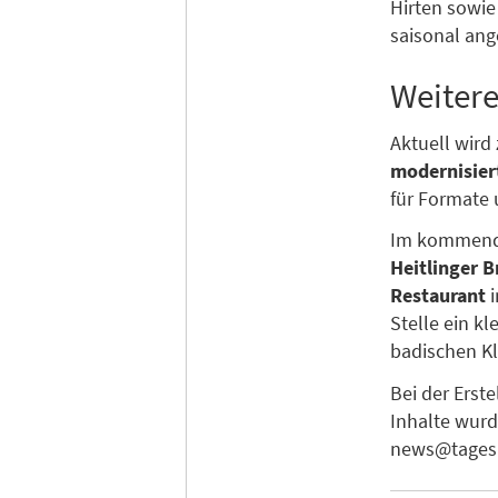
Hirten sowie
saisonal ang
Weiter
Aktuell wir
modernisier
für Formate 
Im kommende
Heitlinger B
Restaurant
i
Stelle ein k
badischen Kl
Bei der Erst
Inhalte wurd
news@tagesk