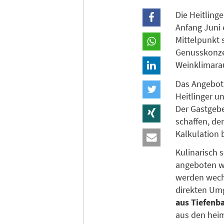
Die Heitling
Anfang Juni 
Mittelpunkt 
Genusskonzep
Weinklimara
Das Angebot
Heitlinger 
Der Gastgeb
schaffen, de
Kalkulation 
Kulinarisch 
angeboten w
werden wechs
direkten Um
aus Tiefenb
aus den hei