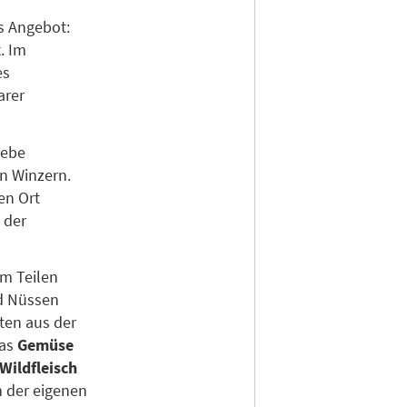
s Angebot:
. Im
es
arer
iebe
n Winzern.
en Ort
 der
um Teilen
d Nüssen
ten aus der
das
Gemüse
Wildfleisch
 der eigenen