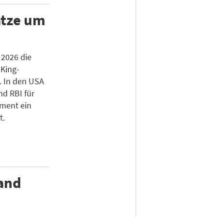
ätze um
 2026 die
King-
. In den USA
nd RBI für
gment ein
t.
land