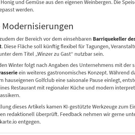
 Honig und Gemüse aus den eigenen Weinbergen. Die Speise
epasst werden.
e Modernisierungen
d zudem der Bereich vor dem einsehbaren
Barriquekeller de
t
. Diese Fläche soll künftig flexibel für Tagungen, Veransta
unter dem Titel „Winzer zu Gast“ nutzbar sein.
n Winter folgt nach Angaben des Unternehmens mit der 
rasserie
ein weiteres gastronomisches Konzept. Während 
m hauseigenen Golfclub eine saisonale Pause einlegt, entst
leines Restaurant mit regionaler Küche und modern interpret
assikern.
ellung dieses Artikels kamen KI-gestützte Werkzeuge zum Ein
en redaktionell überprüft. Feedback nehmen wir gerne unt
arte.io entgegen.