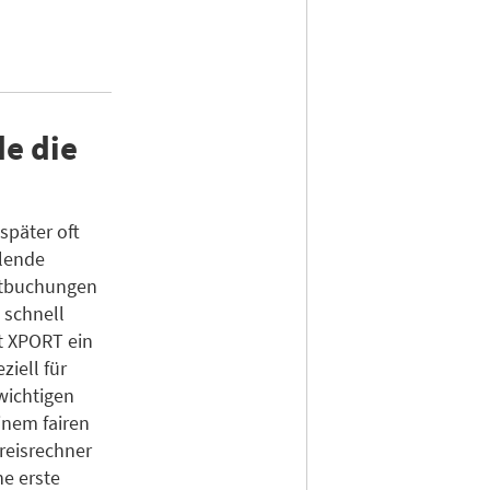
e die
später oft
hlende
ktbuchungen
 schnell
t XPORT ein
ziell für
wichtigen
inem fairen
Preisrechner
ne erste