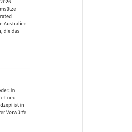
 2026
Umsätze
erated
n Australien
, die das
der: In
ort neu.
zepi ist in
ver Vorwürfe