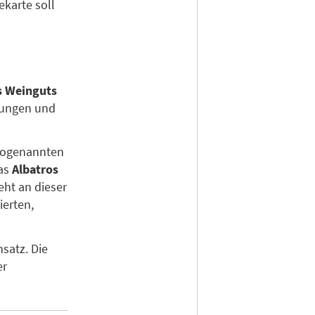
karte soll
s Weinguts
ltungen und
sogenannten
das
Albatros
eht an dieser
ierten,
satz. Die
er