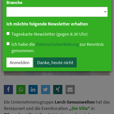
Branche
Ich möchte folgende Newsletter erhalten
Tageskarte-Newsletter (gegen 8.30 Uhr)
Ich habe die
Datenschutzerklärung
zur Kenntnis
genommen.
Anmelden
Danke, heute nicht
Maximilian Lerch leitet die Villa in Bieberach
Die Unternehmensgruppe
Lerch Genusswelten
hat das
Restaurant und die Eventlocation
„
Die Villa
“
in