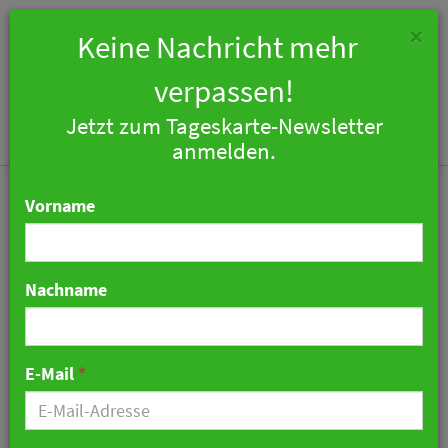
×
Keine Nachricht mehr
verpassen!
Jetzt zum Tageskarte-Newsletter
Togg
anmelden.
navi
Vorname
Nachname
Lerch Genusswelten
eröffnet Restaurant „Die
E-Mail
*
Villa“ in Biberach
27. Mai 2026 07:11 Uhr
|
Gastronomie