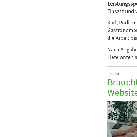
Leistungssp
Einsatz und 
Karl, Rudi u
Gastronomen
die Arbeit bi
Nach Angaben
Lieferanten 
ANZEIGE
Braucht
Websit