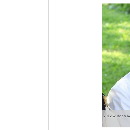
Tages
Ich h
Anme
2012 wurden KA