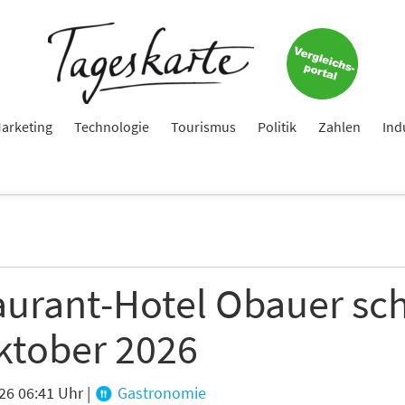
Jetzt zum Tageskarte-Newsletter anmelden.
e
arketing
Technologie
Tourismus
Politik
Zahlen
Ind
ame
aurant-Hotel Obauer sch
e
ktober 2026
hte folgende Newsletter erhalten
26 06:41 Uhr
|
Gastronomie