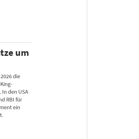
ätze um
 2026 die
King-
. In den USA
nd RBI für
gment ein
t.