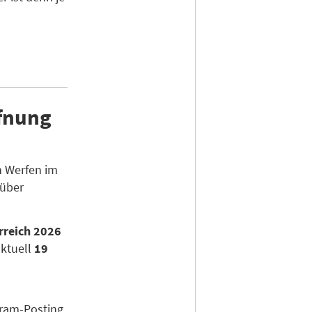
ffnung
in Werfen im
 über
rreich 2026
aktuell
19
d
gram-Posting