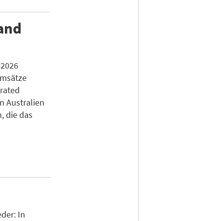
land
 2026
Umsätze
erated
n Australien
, die das
der: In