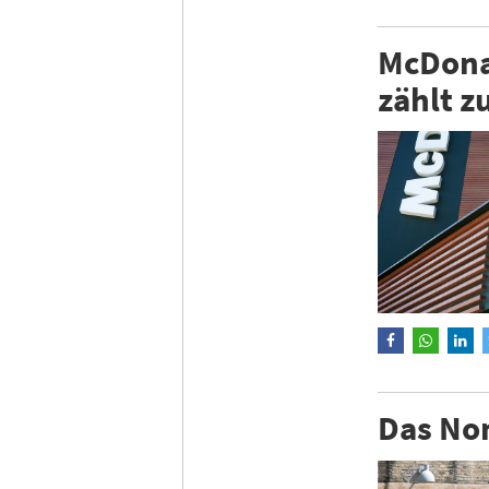
McDonal
zählt 
Das Nom