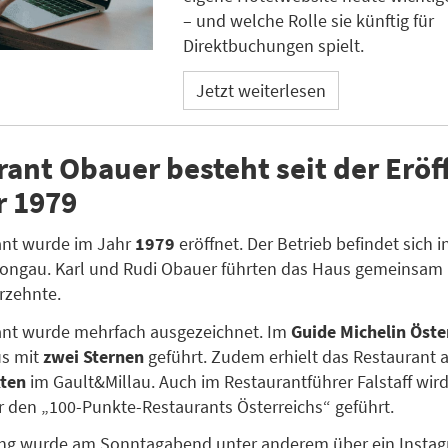
– und welche Rolle sie künftig für
Direktbuchungen spielt.
Jetzt weiterlesen
rant Obauer besteht seit der Erö
r 1979
ant wurde im Jahr
1979
eröffnet. Der Betrieb befindet sich 
Pongau. Karl und Rudi Obauer führten das Haus gemeinsam
rzehnte.
ant wurde mehrfach ausgezeichnet. Im
Guide Michelin Öste
us mit
zwei Sternen
geführt. Zudem erhielt das Restaurant 
ten
im Gault&Millau. Auch im Restaurantführer Falstaff wir
 den „100-Punkte-Restaurants Österreichs“ geführt.
ung wurde am Sonntagabend unter anderem über ein Insta