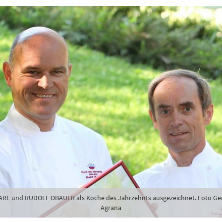
karte-Newsletter (gegen 8.30 Uhr)
abe die
Datenschutzerklärung
zur Kenntnis genommen.
lden
Danke, heute nicht
RL und RUDOLF OBAUER als Köche des Jahrzehnts ausgezeichnet. Foto Ge
Agrana