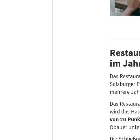
Restau
im Jah
Das Restaur
Salzburger 
mehrere Jah
Das Restaur
wird das Ha
von 20 Punk
Obauer unter
Die Schließ