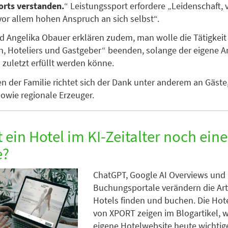
orts verstanden.
“ Leistungssport erfordere „Leidenschaft, 
vor allem hohen Anspruch an sich selbst“.
nd Angelika Obauer erklären zudem, man wolle die Tätigkeit
, Hoteliers und Gastgeber“ beenden, solange der eigene A
s zuletzt erfüllt werden könne.
 der Familie richtet sich der Dank unter anderem an Gäste, 
sowie regionale Erzeuger.
 ein Hotel im KI-Zeitalter noch ein
e?
ChatGPT, Google AI Overviews und
Buchungsportale verändern die Art
Hotels finden und buchen. Die Hot
von XPORT zeigen im Blogartikel, 
eigene Hotelwebsite heute wichtige