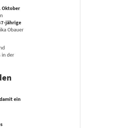
. Oktober
en
47-jährige
lika Obauer
und
 in der
den
damit ein
es