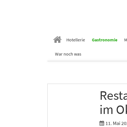
Vornam
Hotellerie
Gastronomie
M
Nachn
War noch was
E-Mail
*
Rest
Branch
im O
Ich möc
11. Mai 20