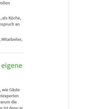
vollen
 „als Köche,
nspruch an
Mitarbeiter,
e eigene
, wie Gäste
elexperten
warum die
r ist denn je