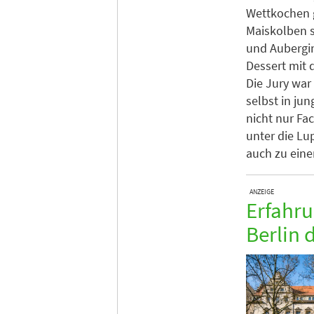
Wettkochen 
Maiskolben s
und Aubergin
Dessert mit 
Die Jury war
selbst in j
nicht nur Fac
unter die Lu
auch zu einer
ANZEIGE
Erfahru
Berlin 