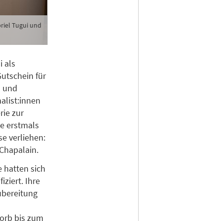
riel Tugui und
 als
utschein für
- und
nalist:innen
rie zur
e erstmals
e verliehen:
 Chapalain.
 hatten sich
ziert. Ihre
ubereitung
orb bis zum