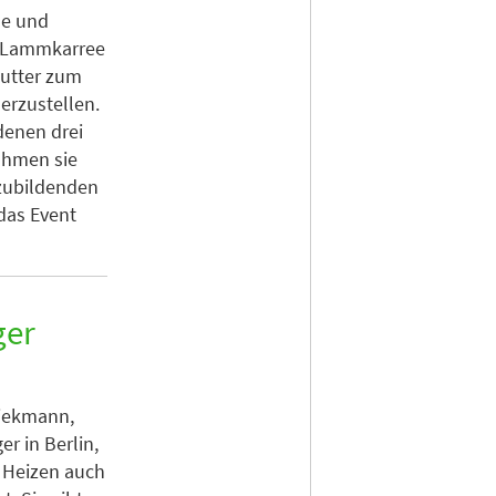
le und
), Lammkarree
butter zum
erzustellen.
denen drei
ahmen sie
szubildenden
das Event
ger
Diekmann,
r in Berlin,
 Heizen auch