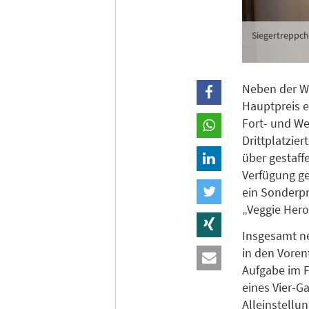
Siegertreppch
Neben der We
Hauptpreis e
Fort- und We
Drittplatzier
über gestaff
Verfügung ge
ein Sonderpr
„Veggie Hero
Insgesamt ne
in den Voren
Aufgabe im F
eines Vier-G
Alleinstellu