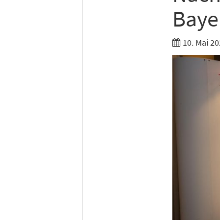
Baye
Ich h
Anme
10. Mai 20