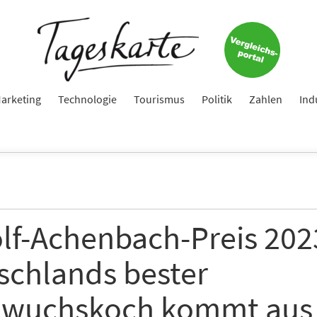
e
ame
arketing
Technologie
Tourismus
Politik
Zahlen
Ind
e
lf-Achenbach-Preis 2023
schlands bester
hte folgende Newsletter erhalten
wuchskoch kommt aus
karte-Newsletter (gegen 8.30 Uhr)