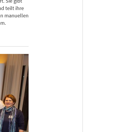
t. Sie gibt
d teilt ihre
on manuellen
em.