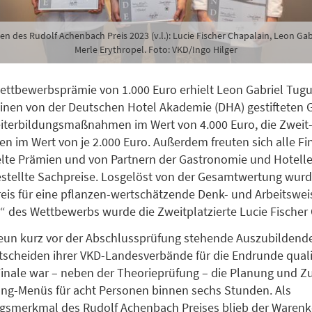
en des Rudolf Achenbach Preis 2023 (v.l.): Lucie Fischer Chapalain, Leon Gab
Merle Erythropel. Foto: VKD/Ingo Hilger
ttbewerbsprämie von 1.000 Euro erhielt Leon Gabriel Tugui
inen von der Deutschen Hotel Akademie (DHA) gestifteten G
iterbildungsmaßnahmen im Wert von 4.000 Euro, die Zweit
ten im Wert von je 2.000 Euro. Außerdem freuten sich alle Fi
elte Prämien und von Partnern der Gastronomie und Hotelle
stellte Sachpreise. Losgelöst von der Gesamtwertung wurd
eis für eine pflanzen-wertschätzende Denk- und Arbeitsweis
“ des Wettbewerbs wurde die Zweitplatzierte Lucie Fischer
un kurz vor der Abschlussprüfung stehende Auszubildende
tscheiden ihrer VKD-Landesverbände für die Endrunde qualifi
inale war – neben der Theorieprüfung – die Planung und Z
ang-Menüs für acht Personen binnen sechs Stunden. Als
ngsmerkmal des Rudolf Achenbach Preises blieb der Warenk