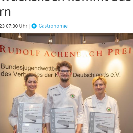
rn
abe die
Datenschutzerklärung
zur Kenntnis genommen.
lden
Danke, heute nicht
23 07:30 Uhr
|
Gastronomie