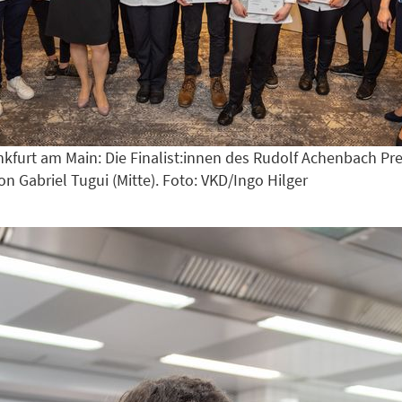
ankfurt am Main: Die Finalist:innen des Rudolf Achenbach Pre
n Gabriel Tugui (Mitte). Foto: VKD/Ingo Hilger