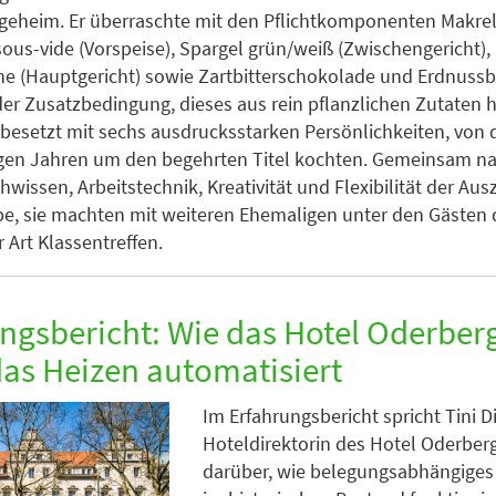
geheim. Er überraschte mit den Pflichtkomponenten Makre
ous-vide (Vorspeise), Spargel grün/weiß (Zwischengericht
e (Hauptgericht) sowie Zartbitterschokolade und Erdnuss
der Zusatzbedingung, dieses aus rein pflanzlichen Zutaten h
 besetzt mit sechs ausdrucksstarken Persönlichkeiten, von 
ungen Jahren um den begehrten Titel kochten. Gemeinsam n
hwissen, Arbeitstechnik, Kreativität und Flexibilität der Au
pe, sie machten mit weiteren Ehemaligen unter den Gästen 
 Art Klassentreffen.
ngsbericht: Wie das Hotel Oderber
das Heizen automatisiert
Im Erfahrungsbericht spricht Tini 
Hoteldirektorin des Hotel Oderberge
darüber, wie belegungsabhängiges