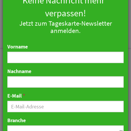
×
Keine Nachricht mehr
verpassen!
Jetzt zum Tageskarte-Newsletter
Togg
anmelden.
navi
Vorname
Nachname
Thailand: Flugzeug-Essen
im Restaurant
E-Mail
*
24. September 2020 15:25 Uhr
|
Gastronomie