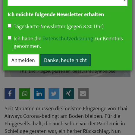
Branche
Ich möchte folgende Newsletter erhalten
Tageskarte-Newsletter (gegen 8.30 Uhr)
Ich habe die
Datenschutzerklärung
zur Kenntnis
genommen.
Thailand: Flugzeug-Essen im Restaurant / Symbolbild
Anmelden
Danke, heute nicht
Seit Monaten müssen die meisten Flugzeuge von Thai
Airways Corona-bedingt am Boden bleiben. Für die
Fluggesellschaft, die auch schon vor der Pandemie in
Schieflage geraten war, ein herber Rückschlag. Nun