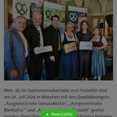
Mehr als 50 Gastronomiebetriebe und Festzelte sind
am 29. Juli 2026 in München mit den Qualitätssiegeln
„Ausgezeichnete GenussKüche“, „Ausgezeichnete
Bierkultur“ und „Ausgezeichnetes Festzelt“ geehrt
Newsletter
worden. Eine Übersicht aller ausgezeichneten Betriebe