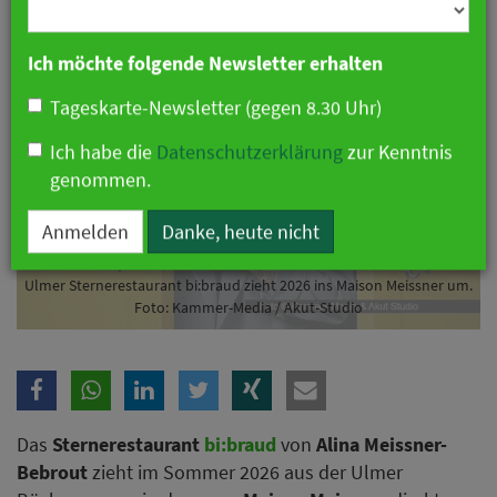
Branche
Ich möchte folgende Newsletter erhalten
Tageskarte-Newsletter (gegen 8.30 Uhr)
Ich habe die
Datenschutzerklärung
zur Kenntnis
genommen.
Anmelden
Danke, heute nicht
Ulmer Sternerestaurant bi:braud zieht 2026 ins Maison Meissner um.
Foto: Kammer-Media / Akut-Studio
Das
Sternerestaurant
bi:braud
von
Alina Meissner-
Bebrout
zieht im Sommer 2026 aus der Ulmer