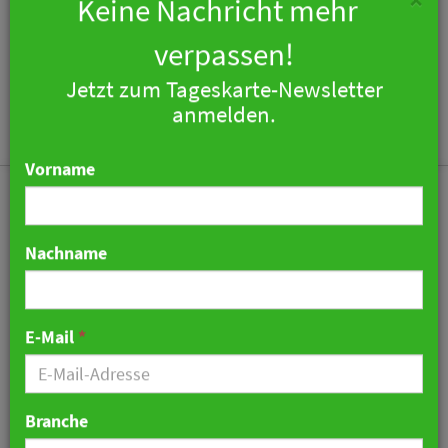
×
Keine Nachricht mehr
verpassen!
Jetzt zum Tageskarte-Newsletter
Togg
anmelden.
navi
Vorname
Nachname
Ulmer Sternerestaurant
bi:braud zieht 2026 ins
E-Mail
*
Maison Meissner um
15. Mai 2026 07:47 Uhr
|
Gastronomie