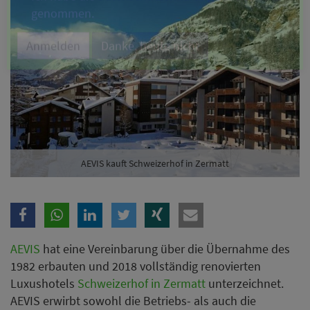
Branche
Ich möchte folgende Newsletter erhalten
Tageskarte-Newsletter (gegen 8.30 Uhr)
Ich habe die
Datenschutzerklärung
zur Kenntnis
genommen.
AEVIS kauft Schweizerhof in Zermatt
Anmelden
Danke, heute nicht
AEVIS
hat eine Vereinbarung über die Übernahme des
1982 erbauten und 2018 vollständig renovierten
Luxushotels
Schweizerhof in Zermatt
unterzeichnet.
AEVIS erwirbt sowohl die Betriebs- als auch die