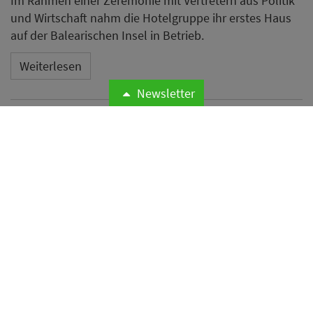
Im Rahmen einer Zeremonie mit Vertretern aus Politik
und Wirtschaft nahm die Hotelgruppe ihr erstes Haus
auf der Balearischen Insel in Betrieb.
Weiterlesen
Newsletter
Microsoft meldet weltweite
Cyberangriffe auf
Hotelnetzwerke