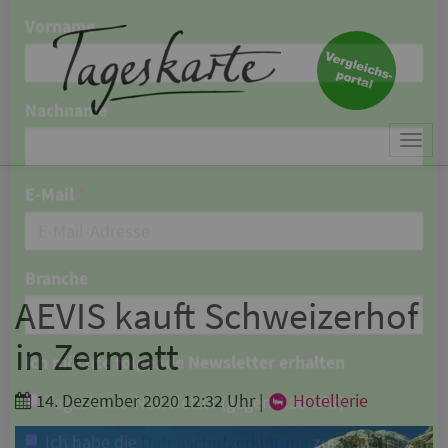
×
Keine Nachricht mehr
verpassen!
Jetzt zum Tageskarte-Newsletter
Togg
anmelden.
navi
Vorname
Nachname
AEVIS kauft Schweizerhof
in Zermatt
E-Mail
*
14. Dezember 2020 12:32 Uhr
|
Hotellerie