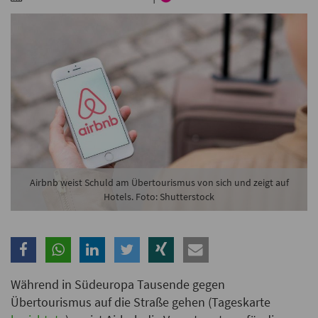
Branche
Ich möchte folgende Newsletter erhalten
Tageskarte-Newsletter (gegen 8.30 Uhr)
Ich habe die
Datenschutzerklärung
zur Kenntnis
genommen.
Anmelden
Danke, heute nicht
Airbnb weist Schuld am Übertourismus von sich und zeigt auf
Hotels. Foto: Shutterstock
Während in Südeuropa Tausende gegen
Übertourismus auf die Straße gehen (Tageskarte