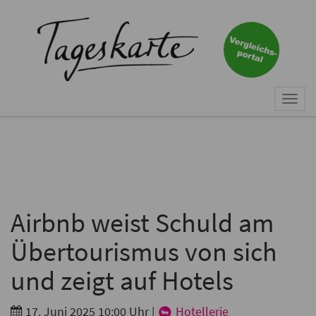
×
Keine Nachricht mehr
verpassen!
Jetzt zum Tageskarte-Newsletter
Togg
anmelden.
navi
Vorname
Nachname
Airbnb weist Schuld am
Übertourismus von sich
E-Mail
*
und zeigt auf Hotels
17. Juni 2025 10:00 Uhr
|
Hotellerie