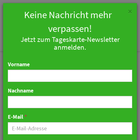
×
Keine Nachricht mehr
verpassen!
Jetzt zum Tageskarte-Newsletter
Togg
anmelden.
navi
Vorname
Nachname
Amano Group feiert 15-
jähriges Jubiläum
E-Mail
*
26. Februar 2024 11:25 Uhr
|
Hotellerie