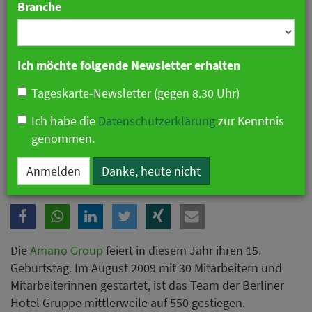
Branche
Ich möchte folgende Newsletter erhalten
Tageskarte-Newsletter (gegen 8.30 Uhr)
Ich habe die
Datenschutzerklärung
zur Kenntnis
genommen.
Amano Group feiert 15-jähriges Jubiläum
Anmelden
Danke, heute nicht
Die
Amano Group
feiert in diesem Jahr ihren 15.
Geburtstag. Im August 2009 mit 30 Mitarbeitern und
Mitarbeiterinnen gestartet, ist das Team der Berliner
Hotel Gruppe mittlerweile auf 550 gestiegen.