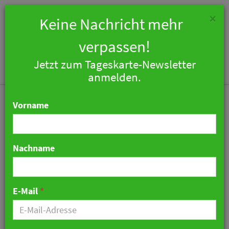
×
Keine Nachricht mehr
verpassen!
Jetzt zum Tageskarte-Newsletter
Togg
anmelden.
navi
Vorname
Nachname
Beste Tagungshotels
Deutschlands
E-Mail
*
ausgezeichnet
16. November 2021 16:37 Uhr
|
Hotellerie