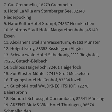
7. Gut Gremmelin, 18279 Gremmelin
8. Hotel La Villa am Starnberger See, 82343
Niederpöcking
9. NaturKulturHotel Stumpf, 74867 Neunkirchen
10. Mintrops Stadt Hotel Margarethenhöhe, 45149
Essen
11. Alexianer Hotel am Wasserturm, 48163 Münster
12. Hofgut Farny, 88353 Kisslegg im Allgäu
13. Schwarzwald Hotel Silberkönig **** Ringhotel,
79261 Gutach-Bleibach
14. Schloss Haigerloch, 72401 Haigerloch
15. Zur Kloster-Mühle, 27419 Groß Meckelsen
16. Tagungshotel Heißenhof, 83334 Inzell
17. Gutshof-Hotel WALDKNECHTSHOF, 72270
Baiersbronn
18. Biohotel Schlossgut Oberambach, 82541 Münsing
19. AKZENT Aktiv & Vital Hotel Thüringen, 98574
Schmalkalden