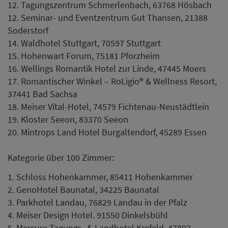
12. Tagungszentrum Schmerlenbach, 63768 Hösbach
12. Seminar- und Eventzentrum Gut Thansen, 21388
Soderstorf
14. Waldhotel Stuttgart, 70597 Stuttgart
15. Hohenwart Forum, 75181 Pforzheim
16. Wellings Romantik Hotel zur Linde, 47445 Moers
17. Romantischer Winkel – RoLigio® & Wellness Resort,
37441 Bad Sachsa
18. Meiser Vital-Hotel, 74579 Fichtenau-Neustädtlein
19. Kloster Seeon, 83370 Seeon
20. Mintrops Land Hotel Burgaltendorf, 45289 Essen
Kategorie über 100 Zimmer:
1. Schloss Hohenkammer, 85411 Hohenkammer
2. GenoHotel Baunatal, 34225 Baunatal
3. Parkhotel Landau, 76829 Landau in der Pfalz
4. Meiser Design Hotel. 91550 Dinkelsbühl
5. Mercure Tagungs- & Landhotel Krefeld, 47802