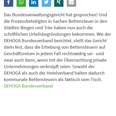
Branche
Das Bundesverwaltungsgericht hat gesprochen! Und
die Prozessbeteiligten in Sachen Bettensteuer in den
Ich möchte folgende Newsletter erhalten
Städten Bingen und Trier haben nun auch die
schriftlichen Urteilsbegründungen bekommen. Wie der
Tageskarte-Newsletter (gegen 8.30 Uhr)
DEHOGA Bundesverband berichtet, stellt das Gericht
Ich habe die
Datenschutzerklärung
zur Kenntnis
darin fest, dass die Erhebung von Bettensteuern auf
genommen.
Geschäftsreisen in jedem Fall rechtswidrig sei - und
zwar auch dann, wenn mit der Übernachtung private
Anmelden
Danke, heute nicht
Unternehmungen verknüpft seien. Sowohl der
DEHOGA als auch der Hotelverband halten dadurch
kommunale Bettensteuern als faktisch vom Tisch.
DEHOGA Bundesverband