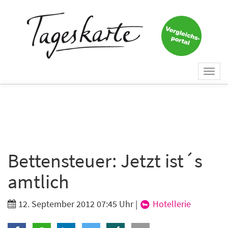
×
Keine Nachricht mehr
verpassen!
Jetzt zum Tageskarte-Newsletter
Togg
anmelden.
navi
Vorname
Nachname
Bettensteuer: Jetzt ist´s
amtlich
E-Mail
*
12. September 2012 07:45 Uhr
|
Hotellerie